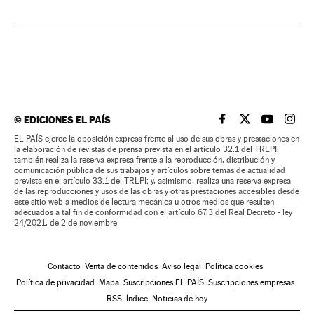
©
EDICIONES EL PAÍS
EL PAÍS BRASIL EN
EL PAÍS BRASI
EL PAÍS B
EL PA
EL PAÍS ejerce la oposición expresa frente al uso de sus obras y prestaciones en
la elaboración de revistas de prensa prevista en el artículo 32.1 del TRLPI;
también realiza la reserva expresa frente a la reproducción, distribución y
comunicación pública de sus trabajos y artículos sobre temas de actualidad
prevista en el artículo 33.1 del TRLPI; y, asimismo, realiza una reserva expresa
de las reproducciones y usos de las obras y otras prestaciones accesibles desde
este sitio web a medios de lectura mecánica u otros medios que resulten
adecuados a tal fin de conformidad con el artículo 67.3 del Real Decreto - ley
24/2021, de 2 de noviembre
Contacto
Venta de contenidos
Aviso legal
Política cookies
Política de privacidad
Mapa
Suscripciones EL PAÍS
Suscripciones empresas
RSS
Índice
Noticias de hoy