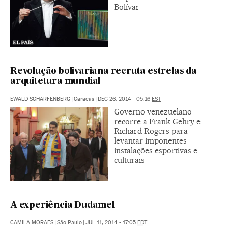
Bolívar
Revolução bolivariana recruta estrelas da
arquitetura mundial
EWALD SCHARFENBERG
|
Caracas
|
DEC 26, 2014 - 05:16
EST
Governo venezuelano
recorre a Frank Gehry e
Richard Rogers para
levantar imponentes
instalações esportivas e
culturais
A experiência Dudamel
CAMILA MORAES
|
São Paulo
|
JUL 11, 2014 - 17:05
EDT