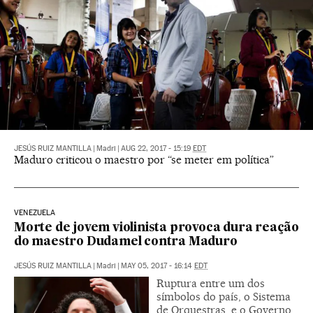
JESÚS RUIZ MANTILLA
|
Madri
|
AUG 22, 2017 - 15:19
EDT
Maduro criticou o maestro por “se meter em política”
VENEZUELA
Morte de jovem violinista provoca dura reação
do maestro Dudamel contra Maduro
JESÚS RUIZ MANTILLA
|
Madri
|
MAY 05, 2017 - 16:14
EDT
Ruptura entre um dos
símbolos do país, o Sistema
de Orquestras, e o Governo