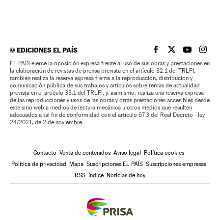
©
EDICIONES EL PAÍS
EL PAÍS BRASIL EN
EL PAÍS BRASI
EL PAÍS B
EL PA
EL PAÍS ejerce la oposición expresa frente al uso de sus obras y prestaciones en
la elaboración de revistas de prensa prevista en el artículo 32.1 del TRLPI;
también realiza la reserva expresa frente a la reproducción, distribución y
comunicación pública de sus trabajos y artículos sobre temas de actualidad
prevista en el artículo 33.1 del TRLPI; y, asimismo, realiza una reserva expresa
de las reproducciones y usos de las obras y otras prestaciones accesibles desde
este sitio web a medios de lectura mecánica u otros medios que resulten
adecuados a tal fin de conformidad con el artículo 67.3 del Real Decreto - ley
24/2021, de 2 de noviembre
Contacto
Venta de contenidos
Aviso legal
Política cookies
Política de privacidad
Mapa
Suscripciones EL PAÍS
Suscripciones empresas
RSS
Índice
Noticias de hoy