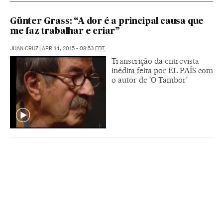
Günter Grass: “A dor é a principal causa que
me faz trabalhar e criar”
JUAN CRUZ
|
APR 14, 2015 - 08:53
EDT
Transcrição da entrevista
inédita feita por EL PAÍS com
o autor de 'O Tambor'