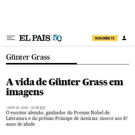
Pular para o conteúdo
SUSCRÍBETE
Günter Grass
A vida de Günter Grass em
imagens
|
APR 14, 2015 - 12:38
EDT
O escritor alemão, ganhador do Premio Nobel de
Literatura e do prêmio Príncipe de Astúrias, morre aos 87
anos de idade