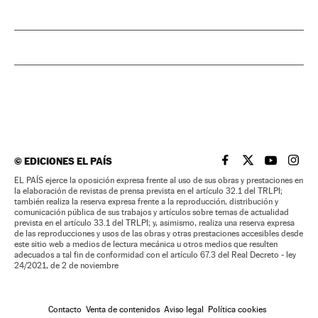
©
EDICIONES EL PAÍS
EL PAÍS BRASIL EN
EL PAÍS BRASI
EL PAÍS B
EL PA
EL PAÍS ejerce la oposición expresa frente al uso de sus obras y prestaciones en
la elaboración de revistas de prensa prevista en el artículo 32.1 del TRLPI;
también realiza la reserva expresa frente a la reproducción, distribución y
comunicación pública de sus trabajos y artículos sobre temas de actualidad
prevista en el artículo 33.1 del TRLPI; y, asimismo, realiza una reserva expresa
de las reproducciones y usos de las obras y otras prestaciones accesibles desde
este sitio web a medios de lectura mecánica u otros medios que resulten
adecuados a tal fin de conformidad con el artículo 67.3 del Real Decreto - ley
24/2021, de 2 de noviembre
Contacto
Venta de contenidos
Aviso legal
Política cookies