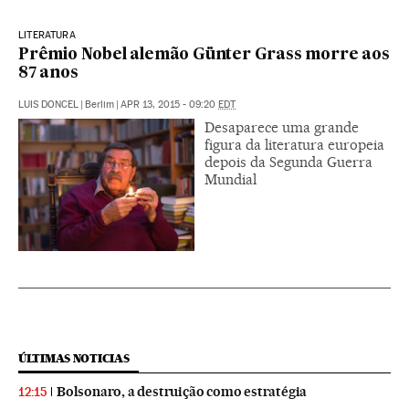
LITERATURA
Prêmio Nobel alemão Günter Grass morre aos
87 anos
LUIS DONCEL
|
Berlim
|
APR 13, 2015 - 09:20
EDT
Desaparece uma grande
figura da literatura europeia
depois da Segunda Guerra
Mundial
ÚLTIMAS NOTICIAS
Bolsonaro, a destruição como estratégia
12:15