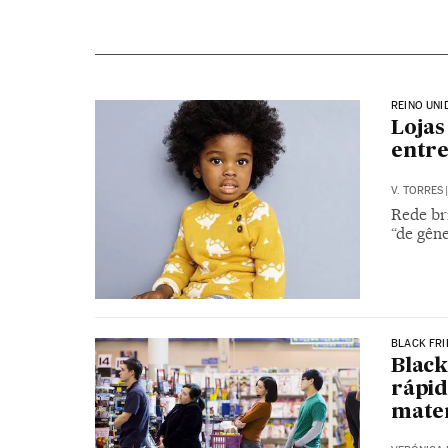
REINO UNI
Lojas
entre
V. TORRES
|
Rede bri
“de gêne
BLACK FRI
Black
rápid
mate