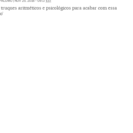
 PALOMO
|
NOV 25, 2016 - 09:17
EST
 truques aritméticos e psicológicos para acabar com essa
o’