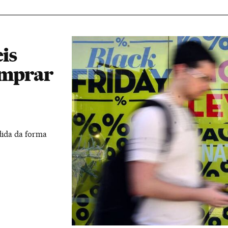
eis
omprar
dida da forma