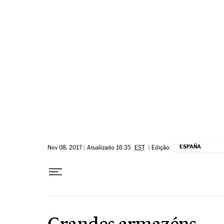
Pular para o conteúdo
ESPAÑA
Nov 08, 2017
|
Atualizado 16:35
EST
|
Edição:
Grandes armazéns