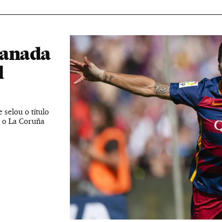
ranada
l
 selou o título
 o La Coruña