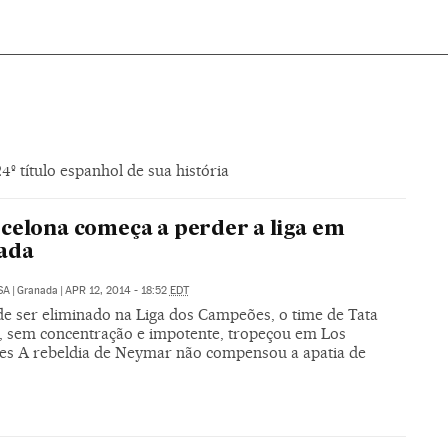
º título espanhol de sua história
celona começa a perder a liga em
ada
SA
|
Granada
|
APR 12, 2014 - 18:52
EDT
de ser eliminado na Liga dos Campeões, o time de Tata
, sem concentração e impotente, tropeçou em Los
s A rebeldia de Neymar não compensou a apatia de