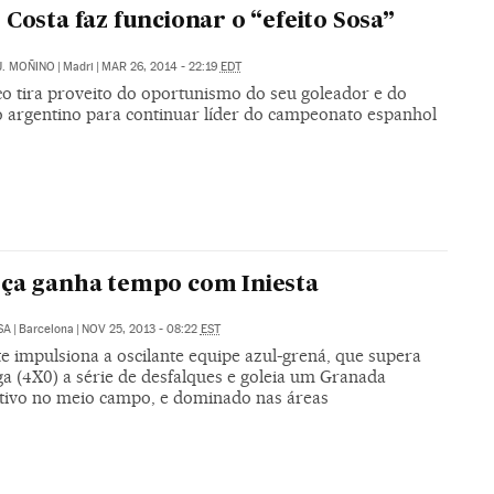
 Costa faz funcionar o “efeito Sosa”
J. MOÑINO
|
Madri
|
MAR 26, 2014 - 22:19
EDT
co tira proveito do oportunismo do seu goleador e do
o argentino para continuar líder do campeonato espanhol
ça ganha tempo com Iniesta
SA
|
Barcelona
|
NOV 25, 2013 - 08:22
EST
e impulsiona a oscilante equipe azul-grená, que supera
ga (4X0) a série de desfalques e goleia um Granada
tivo no meio campo, e dominado nas áreas