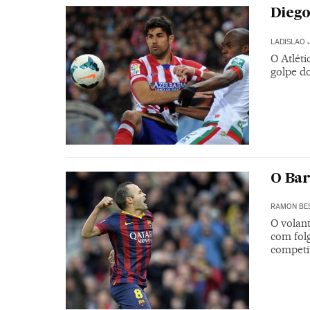
Diego
LADISLAO 
O Atléti
golpe d
O Bar
RAMON BE
O volant
com fol
competi