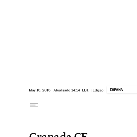
Pular para o conteúdo
ESPAÑA
May 16, 2016
|
Atualizado 14:14
EDT
|
Edição:
Granada CF