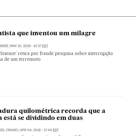
ntista que inventou um milagre
NSEDE
|
MAY 10, 2019 - 10:37
EDT
‘Science’ retira por fraude pesquisa sobre interrupção
na de um terremoto
dura quilométrica recorda que a
a está se dividindo em duas
GEL CRIADO
|
APR 04, 2018 - 17:44
EDT