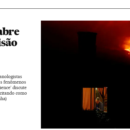
abre
isão
anologistas
os fenômenos
ence’ discute
 citando como
ha)