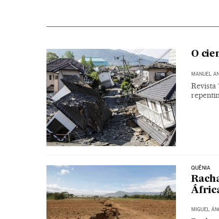
O cie
MANUEL A
Revista 
repenti
QUÊNIA
Racha
Áfric
MIGUEL ÁN