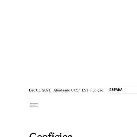
Pular para o conteúdo
ESPAÑA
Dec 03, 2021
|
Atualizado 07:57
EST
|
Edição:
Geofísica