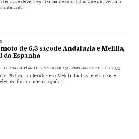
 terra se deve à existência de uma falha que atravessa o
 continente
TO
moto de 6,3 sacode Andaluzia e Melilla,
l da Espanha
/
E. CODINA
/
M. PLANELLES
|
Melilla / Málaga / Madri
|
JAN 25, 2016 - 08:36
EST
os 26 ficaram feridos em Melilla. Linhas telefônicas e
 elétrica foram interrompidos