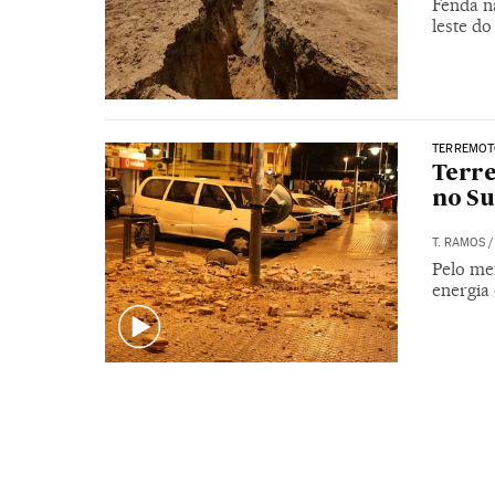
Fenda na
leste do
TERREMO
Terre
no Su
T. RAMOS
Pelo men
energia