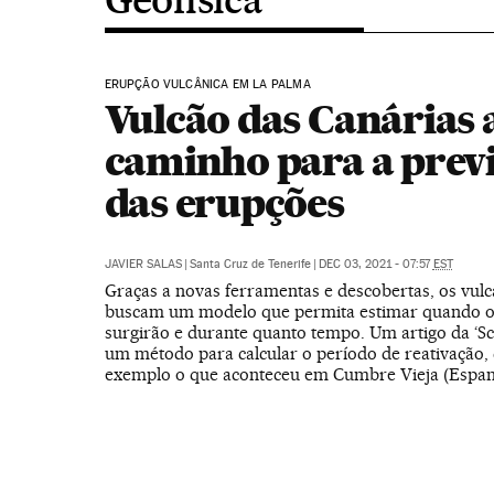
ERUPÇÃO VULCÂNICA EM LA PALMA
Vulcão das Canárias 
caminho para a prev
das erupções
JAVIER SALAS
|
Santa Cruz de Tenerife
|
DEC 03, 2021 - 07:57
EST
Graças a novas ferramentas e descobertas, os vulc
buscam um modelo que permita estimar quando 
surgirão e durante quanto tempo. Um artigo da ‘Sci
um método para calcular o período de reativação,
exemplo o que aconteceu em Cumbre Vieja (Espan