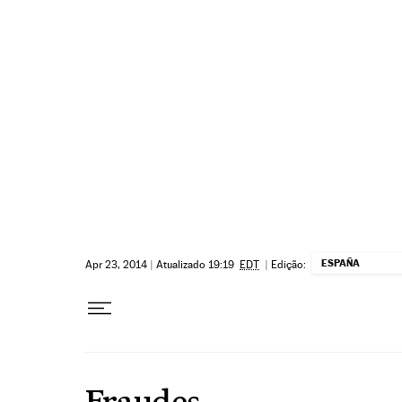
Pular para o conteúdo
ESPAÑA
Apr 23, 2014
|
Atualizado 19:19
EDT
|
Edição:
Fraudes