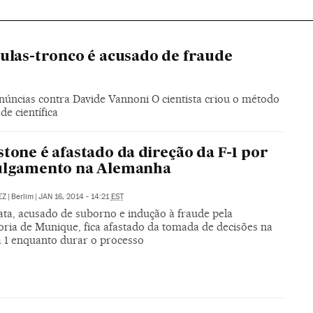
lulas-tronco é acusado de fraude
núncias contra Davide Vannoni O cientista criou o método
e científica
stone é afastado da direção da F-1 por
julgamento na Alemanha
EZ
|
Berlim
|
JAN 16, 2014 - 14:21
EST
ta, acusado de suborno e indução à fraude pela
ria de Munique, fica afastado da tomada de decisões na
 1 enquanto durar o processo