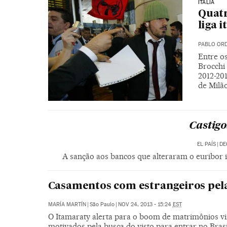
ITÁLIA
Quatr
liga i
PABLO OR
Entre o
Brocchi 
2012-201
de Milã
Castigo
EL PAÍS
|
DE
A sanção aos bancos que alteraram o euribor i
Casamentos com estrangeiros pela
MARÍA MARTÍN
|
São Paulo
|
NOV 24, 2013 - 15:24
EST
O Itamaraty alerta para o boom de matrimônios vi
motivados pela busca do visto para entrar no Brasi