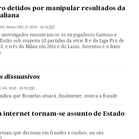
o detidos por manipular resultados da
taliana
DAZ
|
Roma
|
DEC 17, 2013 - 14:31
EST
s investigados encontram-se os ex-jogadores Gattuso e
Estão sob suspeita 53 partidas da série B e da Liga Pro de
3, e três do Milan em 2011 e do Lazio, Juventus e o Inter
o
s dissuasivos
C 04, 2013 - 20:50
EST
ndica que Bruxelas atuará, finalmente, contra a fraude
 internet tornam-se assunto de Estado
rtuais que derivam em fraudes e roubos, ou são
l