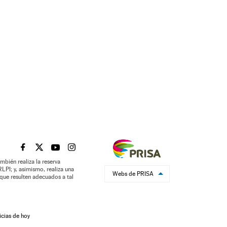
EL PAÍS BRASIL EN FACEBOOK
EL PAÍS BRASIL EN TWITTER
EL PAÍS BRASIL EN YOUTUBE
EL PAÍS BRASIL EN INSTAGRAM
mbién realiza la reserva
LPI; y, asimismo, realiza una
Webs de PRISA
que resulten adecuados a tal
icias de hoy