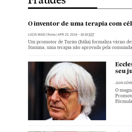
O inventor de uma terapia com cé
LUCIA MAGI
|
Roma
|
APR 23, 2014 - 19:19
EDT
Um promotor de Turim (Itália) formaliza várias de
Stamina, uma terapia não aprovada pela comunidad
Eccle
seu 
JUAN GÓM
O magna
Promoto
Fórmula