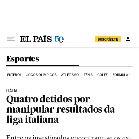
Pular para o conteúdo
SUSCRÍBETE
Esportes
FUTEBOL
JOGOS OLÍMPICOS
ATLETISMO
TÊNIS
GOLFE
FORMULA 1
ITÁLIA
Quatro detidos por
manipular resultados da
liga italiana
Entre os investigados encontram-se os ex-