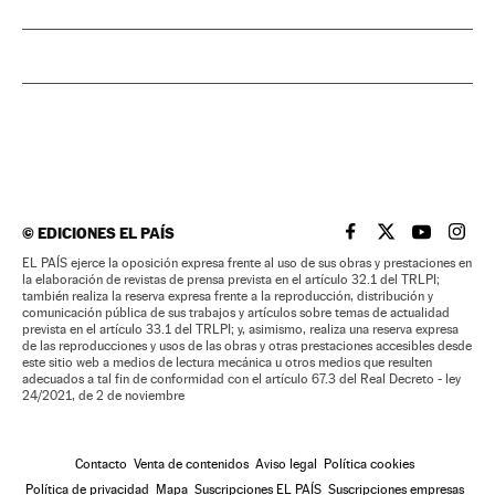
©
EDICIONES EL PAÍS
EL PAÍS BRASIL EN
EL PAÍS BRASI
EL PAÍS B
EL PA
EL PAÍS ejerce la oposición expresa frente al uso de sus obras y prestaciones en
la elaboración de revistas de prensa prevista en el artículo 32.1 del TRLPI;
también realiza la reserva expresa frente a la reproducción, distribución y
comunicación pública de sus trabajos y artículos sobre temas de actualidad
prevista en el artículo 33.1 del TRLPI; y, asimismo, realiza una reserva expresa
de las reproducciones y usos de las obras y otras prestaciones accesibles desde
este sitio web a medios de lectura mecánica u otros medios que resulten
adecuados a tal fin de conformidad con el artículo 67.3 del Real Decreto - ley
24/2021, de 2 de noviembre
Contacto
Venta de contenidos
Aviso legal
Política cookies
Política de privacidad
Mapa
Suscripciones EL PAÍS
Suscripciones empresas