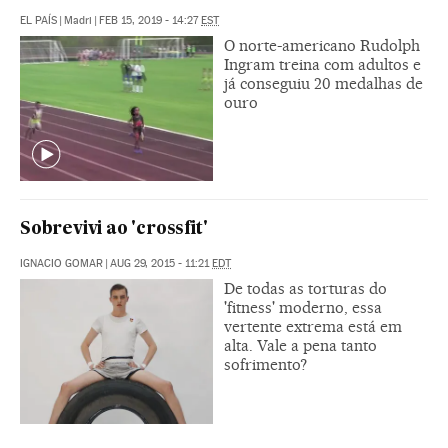
EL PAÍS
|
Madri
|
FEB 15, 2019 - 14:27
EST
O norte-americano Rudolph
Ingram treina com adultos e
já conseguiu 20 medalhas de
ouro
Sobrevivi ao 'crossfit'
IGNACIO GOMAR
|
AUG 29, 2015 - 11:21
EDT
De todas as torturas do
'fitness' moderno, essa
vertente extrema está em
alta. Vale a pena tanto
sofrimento?