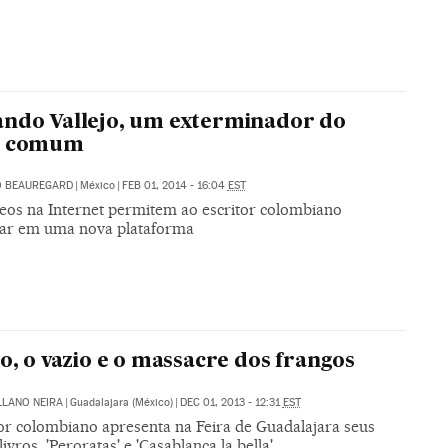
ndo Vallejo, um exterminador do
r comum
O BEAUREGARD
|
México
|
FEB 01, 2014 - 16:04
EST
deos na Internet permitem ao escritor colombiano
ar em uma nova plataforma
jo, o vazio e o massacre dos frangos
LLANO NEIRA
|
Guadalajara (México)
|
DEC 01, 2013 - 12:31
EST
tor colombiano apresenta na Feira de Guadalajara seus
livros, 'Peroratas' e 'Casablanca la bella'