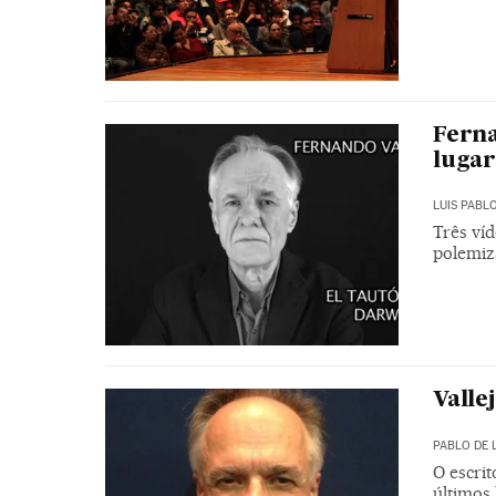
Ferna
luga
LUIS PABL
Três ví
polemiz
Valle
PABLO DE 
O escri
últimos 