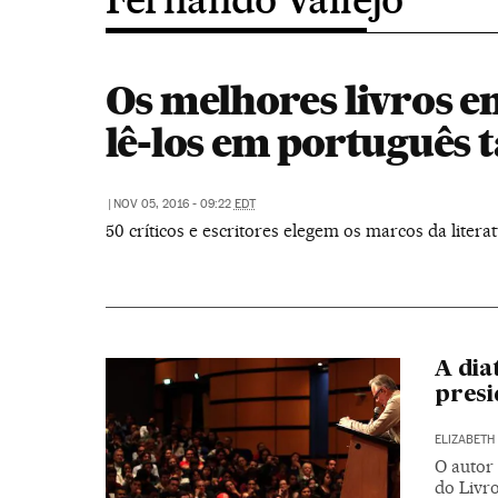
Os melhores livros e
lê-los em português
|
NOV 05, 2016 - 09:22
EDT
50 críticos e escritores elegem os marcos da liter
A dia
presi
ELIZABETH 
O autor 
do Livr