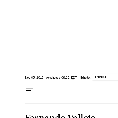
Pular para o conteúdo
ESPAÑA
Nov 05, 2016
|
Atualizado 09:22
EDT
|
Edição:
Fernando Vallejo