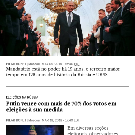
PILAR BONET
|
Moscou
|
MAY 09, 2018 - 15:40
EDT
Mandatário está no poder há 19 anos, o terceiro maior
tempo em 125 anos de história da Rússia e URSS
ELEIÇÕES NA RÚSSIA
Putin vence com mais de 70% dos votos em
eleições à sua medida
PILAR BONET
|
Moscou
|
MAR 18, 2018 - 17:49
EDT
Em diversas seções
eleitorais, observadores