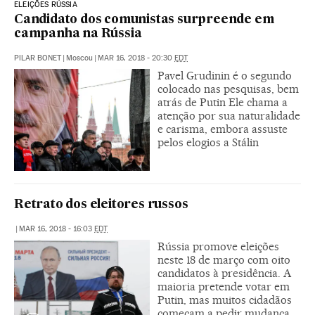
ELEIÇÕES RÚSSIA
Candidato dos comunistas surpreende em
campanha na Rússia
PILAR BONET
|
Moscou
|
MAR 16, 2018 - 20:30
EDT
Pavel Grudinin é o segundo
colocado nas pesquisas, bem
atrás de Putin Ele chama a
atenção por sua naturalidade
e carisma, embora assuste
pelos elogios a Stálin
Retrato dos eleitores russos
|
MAR 16, 2018 - 16:03
EDT
Rússia promove eleições
neste 18 de março com oito
candidatos à presidência. A
maioria pretende votar em
Putin, mas muitos cidadãos
começam a pedir mudança