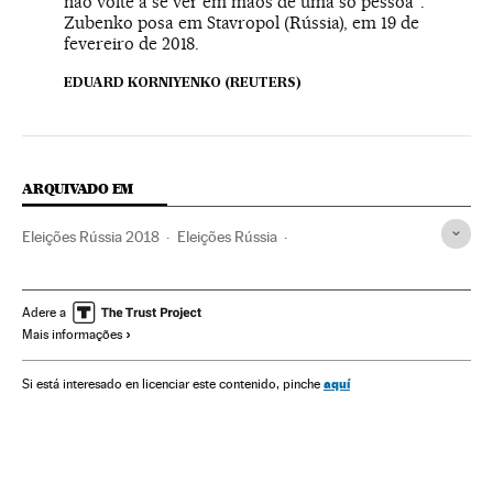
não volte a se ver em mãos de uma só pessoa".
Zubenko posa em Stavropol (Rússia), em 19 de
fevereiro de 2018.
EDUARD KORNIYENKO (REUTERS)
ARQUIVADO EM
Eleições Rússia 2018
Eleições Rússia
Eleições presidenciais
Eleições
Política
Adere a
Mais informações
aquí
Si está interesado en licenciar este contenido, pinche