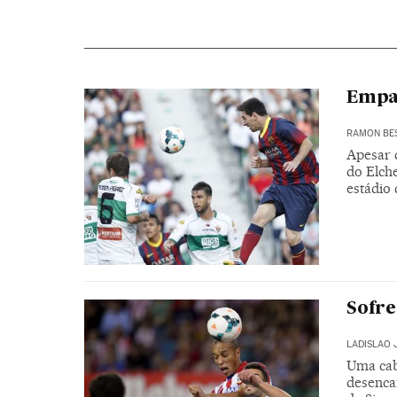
Empa
RAMON BE
Apesar 
do Elche
estádio 
Sofre
LADISLAO 
Uma cab
desenca