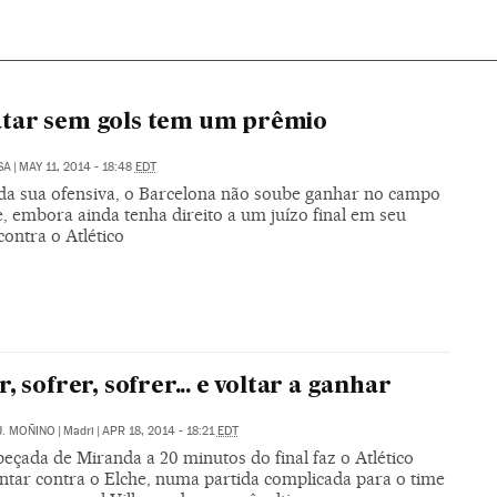
tar sem gols tem um prêmio
SA
|
MAY 11, 2014 - 18:48
EDT
da sua ofensiva, o Barcelona não soube ganhar no campo
, embora ainda tenha direito a um juízo final em seu
contra o Atlético
r, sofrer, sofrer... e voltar a ganhar
J. MOÑINO
|
Madri
|
APR 18, 2014 - 18:21
EDT
eçada de Miranda a 20 minutos do final faz o Atlético
ntar contra o Elche, numa partida complicada para o time