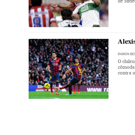
de Simeo
Alexi
RAMON BE
O chile
cômoda 
contra o