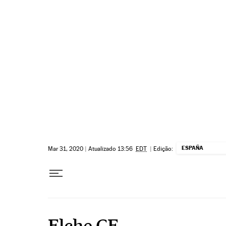
Pular para o conteúdo
ESPAÑA
Mar 31, 2020
|
Atualizado 13:56
EDT
|
Edição:
Elche CF