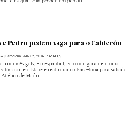
ne, e na qual Villa perdeu um pênalti
s e Pedro pedem vaga para o Calderón
SA
|
Barcelona
|
JAN 05, 2014 - 14:04
EST
no, com três gols, e o espanhol, com um, garantem uma
vitória ante o Elche e reafirmam o Barcelona para sábado
 Atlético de Madri