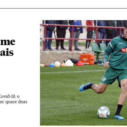
s me
ais
Covid-19, o
por quase duas