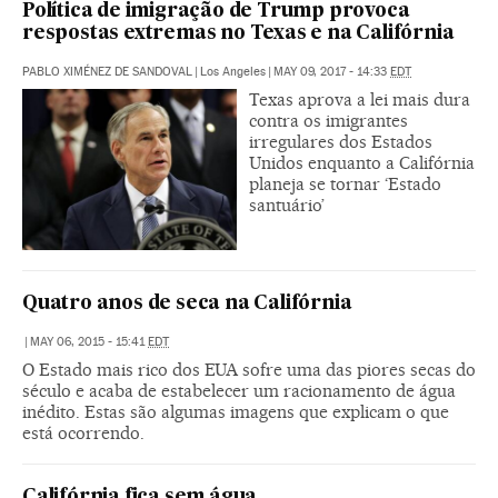
Política de imigração de Trump provoca
respostas extremas no Texas e na Califórnia
PABLO XIMÉNEZ DE SANDOVAL
|
Los Angeles
|
MAY 09, 2017 - 14:33
EDT
Texas aprova a lei mais dura
contra os imigrantes
irregulares dos Estados
Unidos enquanto a Califórnia
planeja se tornar ‘Estado
santuário’
Quatro anos de seca na Califórnia
|
MAY 06, 2015 - 15:41
EDT
O Estado mais rico dos EUA sofre uma das piores secas do
século e acaba de estabelecer um racionamento de água
inédito. Estas são algumas imagens que explicam o que
está ocorrendo.
Califórnia fica sem água