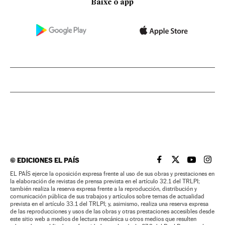
Baixe o app
©
EDICIONES EL PAÍS
EL PAÍS BRASIL EN
EL PAÍS BRASI
EL PAÍS B
EL PA
EL PAÍS ejerce la oposición expresa frente al uso de sus obras y prestaciones en
la elaboración de revistas de prensa prevista en el artículo 32.1 del TRLPI;
también realiza la reserva expresa frente a la reproducción, distribución y
comunicación pública de sus trabajos y artículos sobre temas de actualidad
prevista en el artículo 33.1 del TRLPI; y, asimismo, realiza una reserva expresa
de las reproducciones y usos de las obras y otras prestaciones accesibles desde
este sitio web a medios de lectura mecánica u otros medios que resulten