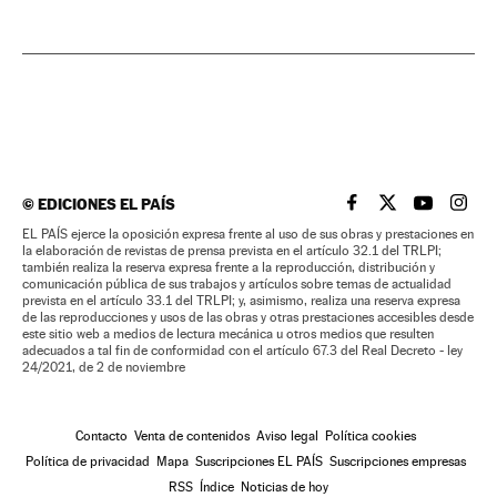
©
EDICIONES EL PAÍS
EL PAÍS BRASIL EN
EL PAÍS BRASI
EL PAÍS B
EL PA
EL PAÍS ejerce la oposición expresa frente al uso de sus obras y prestaciones en
la elaboración de revistas de prensa prevista en el artículo 32.1 del TRLPI;
también realiza la reserva expresa frente a la reproducción, distribución y
comunicación pública de sus trabajos y artículos sobre temas de actualidad
prevista en el artículo 33.1 del TRLPI; y, asimismo, realiza una reserva expresa
de las reproducciones y usos de las obras y otras prestaciones accesibles desde
este sitio web a medios de lectura mecánica u otros medios que resulten
adecuados a tal fin de conformidad con el artículo 67.3 del Real Decreto - ley
24/2021, de 2 de noviembre
Contacto
Venta de contenidos
Aviso legal
Política cookies
Política de privacidad
Mapa
Suscripciones EL PAÍS
Suscripciones empresas
RSS
Índice
Noticias de hoy