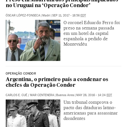
Preso em Madri um dos principais implicados
no Uruguai na ‘Operação Condor’
ÓSCAR LÓPEZ-FONSECA
|
Madri
|
SEP 11, 2017 - 18:56
EDT
O coronel Eduardo Ferro foi
preso na semana passada
em um hotel da capital
espanhola a pedido de
Montevidéu
OPERAÇÃO CONDOR
Argentina, o primeiro país a condenar os
chefes da Operação Condor
CARLOS E. CUÉ
/
MAR CENTENERA
|
Buenos Aires
|
MAY 28, 2016 - 14:24
EDT
Um tribunal comprova o
pacto das ditaduras latino-
americanas para assassinar
dissidentes