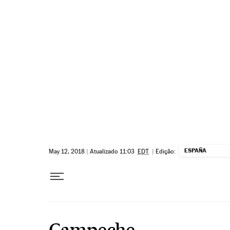
Pular para o conteúdo
ESPAÑA
May 12, 2018
|
Atualizado 11:03
EDT
|
Edição:
Campeche