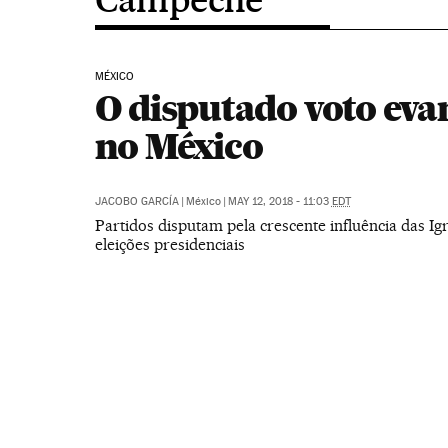
MÉXICO
O disputado voto eva
no México
JACOBO GARCÍA
|
México
|
MAY 12, 2018 - 11:03
EDT
Partidos disputam pela crescente influência das Ig
eleições presidenciais