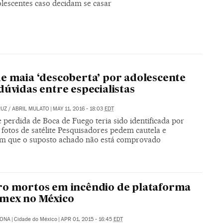
lescentes caso decidam se casar
e maia ‘descoberta’ por adolescente
dúvidas entre especialistas
RUZ
/
ABRIL MULATO
|
MAY 11, 2016 - 18:03
EDT
 perdida de Boca de Fuego teria sido identificada por
fotos de satélite Pesquisadores pedem cautela e
am que o suposto achado não está comprovado
o mortos em incêndio de plataforma
emex no México
RONA
|
Cidade do México
|
APR 01, 2015 - 16:45
EDT