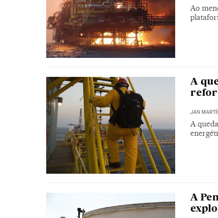
Ao meno
platafo
A que
refor
JAN MARTÍ
A queda
energét
A Pem
explo