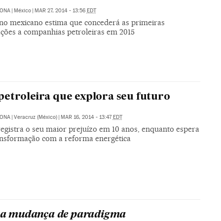
RONA
|
México
|
MAR 27, 2014 - 13:56
EDT
no mexicano estima que concederá as primeiras
ações a companhias petroleiras em 2015
etroleira que explora seu futuro
RONA
|
Veracruz (México)
|
MAR 16, 2014 - 13:47
EDT
egistra o seu maior prejuízo em 10 anos, enquanto espera
nsformação com a reforma energética
uma mudança de paradigma