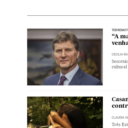
TERREMOT
“A ma
venh
CECILIA B
Secretár
cultural
Casa
cont
CLAUDIA A
Três Es