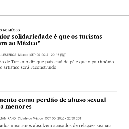
O NO MÉXICO
ior solidariedade é que os turistas
am ao México”
ALLESTEROS
|
México
|
SEP 29, 2017 - 20:46
EDT
io de Turismo diz que país está de pé e que o patrimônio
 e artístico será reconstruído
mento como perdão de abuso sexual
ra menores
LTAMIRANO
|
Cidade do México
|
OCT 05, 2016 - 22:39
EDT
tados mexicanos absolvem acusados de relações sexuais