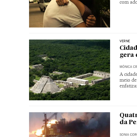
com ado
VERNE
Cidad
gera 
MÓNICA C
A cidade
meio de 
enfatiz
Quatr
da P
SONIA CO