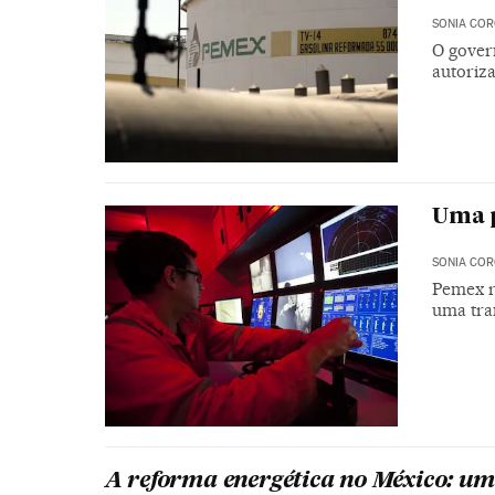
SONIA CO
O gover
autoriz
Uma p
SONIA CO
Pemex r
uma tra
A reforma energética no México: 