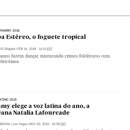
GRAMMY 2016
 Estéreo, o foguete tropical
OS
|
Bogotá
|
FEB 14, 2016 - 11:01
EST
anos fazem dançar misturando ritmos folclóricos com
eletrônica
ATINO 2015
y elege a voz latina do ano, a
ana Natalia Lafourcade
ANDOVAL
|
Las Vegas
|
NOV 20, 2015 - 10:56
EST