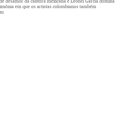
 de desamor da cantora mexicana e Leonel García domina
imônia em que os artistas colombianos também
am