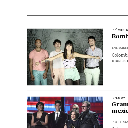
PRÊMIOS 
Bomba
ANA MARC
Colombi
música 
GRAMMY L
Gramm
mexic
P. X. DE S