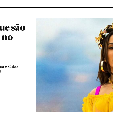
ue são
 no
na e Chico
B