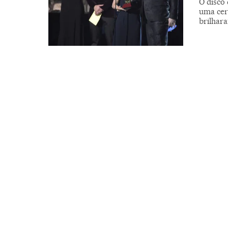
O disco
uma cer
brilhar