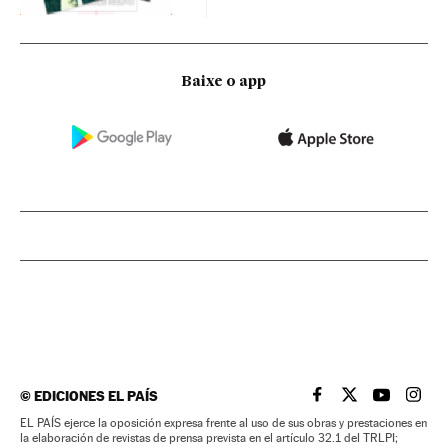
Baixe o app
©
EDICIONES EL PAÍS
EL PAÍS BRASIL EN
EL PAÍS BRASI
EL PAÍS B
EL PA
EL PAÍS ejerce la oposición expresa frente al uso de sus obras y prestaciones en
la elaboración de revistas de prensa prevista en el artículo 32.1 del TRLPI;