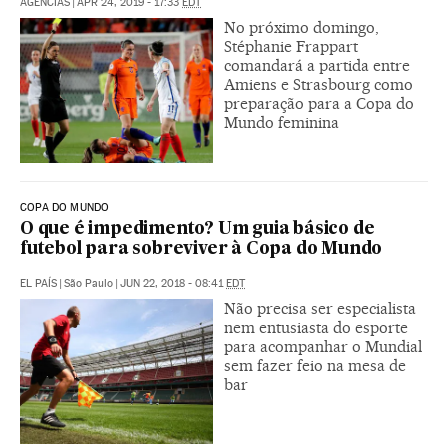
AGENCIAS
|
APR 24, 2019 - 17:33
EDT
No próximo domingo,
Stéphanie Frappart
comandará a partida entre
Amiens e Strasbourg como
preparação para a Copa do
Mundo feminina
COPA DO MUNDO
O que é impedimento? Um guia básico de
futebol para sobreviver à Copa do Mundo
EL PAÍS
|
São Paulo
|
JUN 22, 2018 - 08:41
EDT
Não precisa ser especialista
nem entusiasta do esporte
para acompanhar o Mundial
sem fazer feio na mesa de
bar