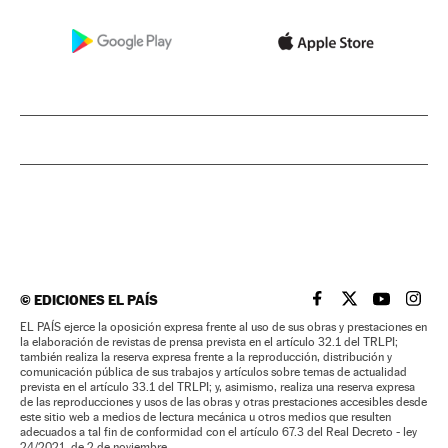
©
EDICIONES EL PAÍS
EL PAÍS BRASIL EN
EL PAÍS BRASI
EL PAÍS B
EL PA
EL PAÍS ejerce la oposición expresa frente al uso de sus obras y prestaciones en
la elaboración de revistas de prensa prevista en el artículo 32.1 del TRLPI;
también realiza la reserva expresa frente a la reproducción, distribución y
comunicación pública de sus trabajos y artículos sobre temas de actualidad
prevista en el artículo 33.1 del TRLPI; y, asimismo, realiza una reserva expresa
de las reproducciones y usos de las obras y otras prestaciones accesibles desde
este sitio web a medios de lectura mecánica u otros medios que resulten
adecuados a tal fin de conformidad con el artículo 67.3 del Real Decreto - ley
24/2021, de 2 de noviembre