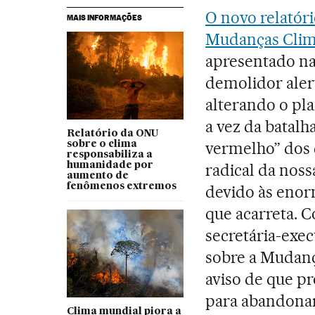
O novo relatór
MAIS INFORMAÇÕES
Mudanças Clim
apresentado na
demolidor alert
alterando o pla
a vez da batalh
Relatório da ONU
vermelho” dos 
sobre o clima
responsabiliza a
humanidade por
radical da noss
aumento de
fenômenos extremos
devido às enor
que acarreta. 
secretária-exe
sobre a Mudança
aviso de que p
para abandona
Clima mundial piora a