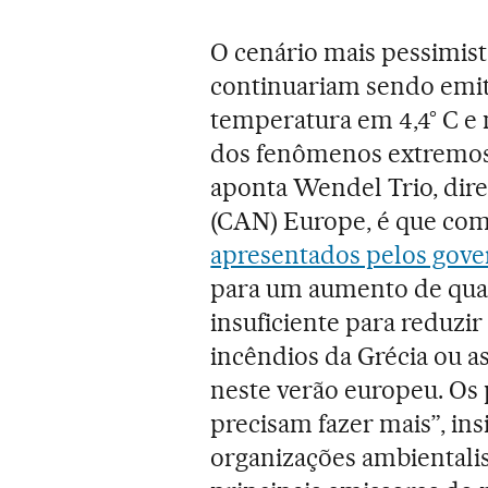
O cenário mais pessimist
continuariam sendo emiti
temperatura em 4,4° C e m
dos fenômenos extremos. 
aponta Wendel Trio, dir
(CAN) Europe, é que co
apresentados pelos gove
para um aumento de quas
insuficiente para reduzi
incêndios da Grécia ou a
neste verão europeu. O
precisam fazer mais”, ins
organizações ambientalis