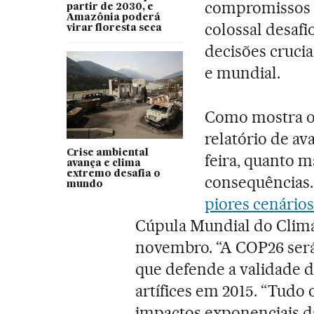
compromissos i
partir de 2030, e
Amazônia poderá
colossal desaf
virar floresta seca
decisões cruci
e mundial.
Como mostra o 
relatório de a
Crise ambiental
feira, quanto m
avança e clima
extremo desafia o
consequências.
mundo
piores cenários
Cúpula Mundial do Clima
novembro. “A COP26 será 
que defende a validade 
artífices em 2015. “Tudo 
impactos exponenciais da