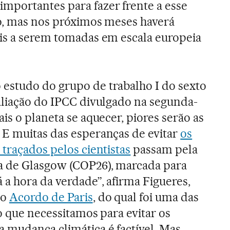
mportantes para fazer frente a esse
io, mas nos próximos meses haverá
ais a serem tomadas em escala europeia
estudo do grupo de trabalho I do sexto
valiação do IPCC divulgado na segunda-
ais o planeta se aquecer, piores serão as
 E muitas das esperanças de evitar
os
 traçados pelos cientistas
passam pela
 de Glasgow (COP26), marcada para
a hora da verdade”, afirma Figueres,
do
Acordo de Paris
, do qual foi uma das
o que necessitamos para evitar os
 mudança climática é factível. Mas