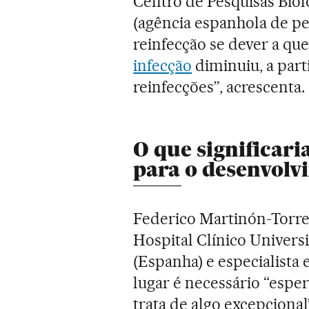
Centro de Pesquisas Bioló
(agência espanhola de pes
reinfecção se dever a qu
infecção
diminuiu, a par
reinfecções”, acrescenta.
O que significari
para o desenvolv
Federico Martinón-Torres
Hospital Clínico Univers
(Espanha) e especialista
lugar é necessário “esper
trata de algo excepcional