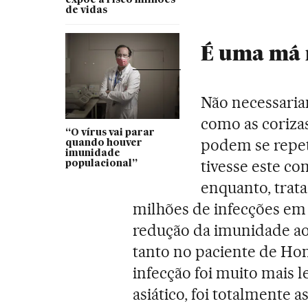
expõe a risco milhões
de vidas
É uma má 
Não necessariam
como as coriza
“O vírus vai parar
podem se repeti
quando houver
imunidade
tivesse este co
populacional”
enquanto, trata
milhões de infecções em 
redução da imunidade ao 
tanto no paciente de Ho
infecção foi muito mais 
asiático, foi totalmente 