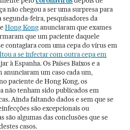
amente pelo
coronavírus
depois de
ça não chegou a ser uma surpresa para
Na segunda-feira, pesquisadores da
de
Hong Kong
anunciaram que exames
irmaram que um paciente daquele
 se contagiara com uma cepa do vírus em
ltou a se infectar com outra cepa em
ajar à Espanha. Os Países Baixos e a
m anunciaram um caso cada um,
no paciente de Hong Kong, os
da não tenham sido publicados em
ficas. Ainda faltando dados e sem que se
reinfecções são excepcionais ou
as são algumas das conclusões que se
destes casos.