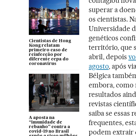
contagiou nov
superar a doen
os cientistas. 
Universidade 
genéticos conf
Cientistas de Hong
território, que
Kong relatam
primeiro caso de
reinfecção por
abril, depois
vo
diferente cepa do
coronavírus
agosto
, após vi
Bélgica també
embora, como 
resultados ain
revistas cientí
saiba se essas 
A aposta na
frequentes, est
“imunidade de
rebanho” contra a
podem extrair 
covid-19 no Brasil