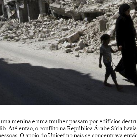
uma menina e uma mulher passam por edifícios destruí
ib. Até então, o conflito na República Árabe Síria hav
pessoas. O apoio do Unicef no país se concentrava ent