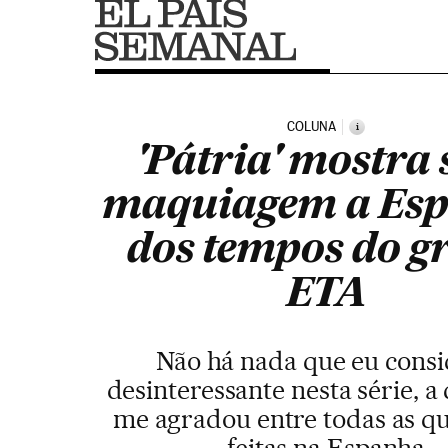
COLUNA
i
'Pátria' mostra
maquiagem a Es
dos tempos do g
ETA
Não há nada que eu consi
desinteressante nesta série, a
me agradou entre todas as q
feitas na Espanha