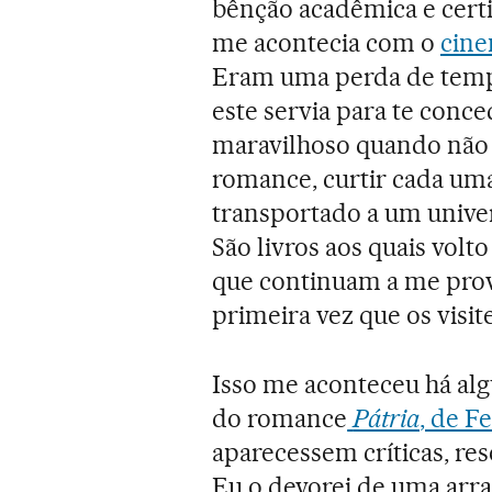
bênção acadêmica e certi
me acontecia com o
cine
Eram uma perda de tempo
este servia para te conce
maravilhoso quando não 
romance, curtir cada uma
transportado a um univer
São livros aos quais vol
que continuam a me prov
primeira vez que os visite
Isso me aconteceu há al
do romance
Pátria
, de 
aparecessem críticas, res
Eu o devorei de uma arr