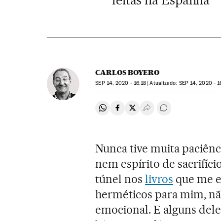
CARLOS BOYERO
SEP
14, 2020 - 16:18
atualizado:
SEP
14, 2020 - 1
Compartir en Whatsapp
Compartir en Facebook
Compartir en Twitter
Desplegar Redes Soci
Comentários
Nunca tive muita paciênc
nem espírito de sacrifíci
túnel nos
livros
que me e
herméticos para mim, n
emocional. E alguns dele