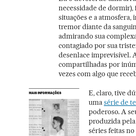
necessidade de dormir), 
situações e a atmosfera
tremor diante da sanguin
admirando sua complexa 
contagiado por sua triste
desenlace imprevisível. 
compartilhadas por inúm
vezes com algo que receb
E, claro, tive 
MAIS INFORMAÇÕES
uma
série de t
poderoso. A seu
produzida pel
séries feitas n