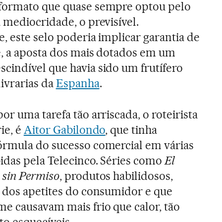
formato que quase sempre optou pelo
 mediocridade, o previsível.
, este selo poderia implicar garantia de
e, a aposta dos mais dotados em um
cindível que havia sido um frutífero
ivrarias da
Espanha
.
or uma tarefa tão arriscada, o roteirista
ie, é
Aitor Gabilondo
, que tinha
órmula do sucesso comercial em várias
idas pela Telecinco. Séries como
El
 sin Permiso
, produtos habilidosos,
a dos apetites do consumidor e que
e causavam mais frio que calor, tão
to esquecíveis.