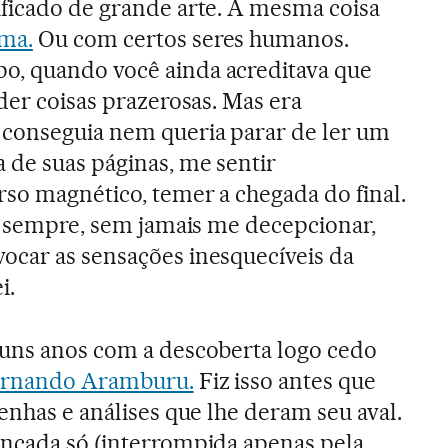
ficado de grande arte. A mesma coisa
ma.
Ou com certos seres humanos.
, quando você ainda acreditava que
der coisas prazerosas. Mas era
conseguia nem queria parar de ler um
 de suas páginas, me sentir
so magnético, temer a chegada do final.
to sempre, sem jamais me decepcionar,
ocar as sensações inesquecíveis da
i.
guns anos com a descoberta logo cedo
Fernando Aramburu.
Fiz isso antes que
enhas e análises que lhe deram seu aval.
ancada só (interrompida apenas pela