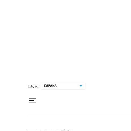
Pular para o conteúdo
ESPAÑA
Edição: