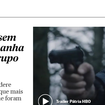
 sem
panha
rupo
dere
 que mais
ue foram
Trailer Pátria HBO