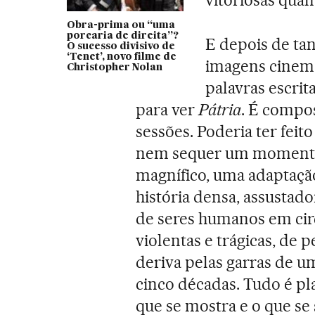
Obra-prima ou “uma
porcaria de direita”?
E depois de tan
O sucesso divisivo de
‘Tenet’, novo filme de
imagens cinem
Christopher Nolan
palavras escri
para ver
Pátria
. É compos
sessões. Poderia ter fei
nem sequer um momento 
magnífico, uma adaptação
história densa, assustado
de seres humanos em ci
violentas e trágicas, de 
deriva pelas garras de
cinco décadas. Tudo é pl
que se mostra e o que se 