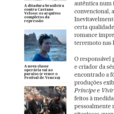
autêntica num 
A ditadura brasileira
convencional, a
contra Caetano
Veloso: os arquivos
completos da
Inevitavelmente
repressão
certa qualidad
romance impres
terremoto nas l
O responsável p
e criador da sér
A nova classe
operária vai ao
encontrado a f
paraíso (e vence o
Festival de Veneza)
produções exib
Príncipe
e
Vivir
feitos à medid
pessoalmente m
vitoriosas quan