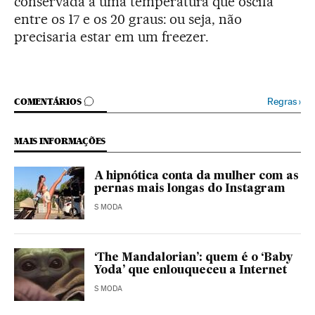
conservada a uma temperatura que oscila
entre os 17 e os 20 graus: ou seja, não
precisaria estar em um freezer.
COMENTÁRIOS
Regras
›
COMENTÁRIOS
MAIS INFORMAÇÕES
A hipnótica conta da mulher com as
pernas mais longas do Instagram
S MODA
‘The Mandalorian’: quem é o ‘Baby
Yoda’ que enlouqueceu a Internet
S MODA