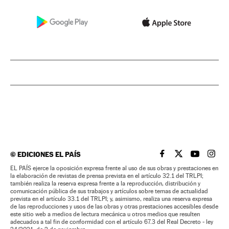
©
EDICIONES EL PAÍS
EL PAÍS BRASIL EN
EL PAÍS BRASI
EL PAÍS B
EL PA
EL PAÍS ejerce la oposición expresa frente al uso de sus obras y prestaciones en
la elaboración de revistas de prensa prevista en el artículo 32.1 del TRLPI;
también realiza la reserva expresa frente a la reproducción, distribución y
comunicación pública de sus trabajos y artículos sobre temas de actualidad
prevista en el artículo 33.1 del TRLPI; y, asimismo, realiza una reserva expresa
de las reproducciones y usos de las obras y otras prestaciones accesibles desde
este sitio web a medios de lectura mecánica u otros medios que resulten
adecuados a tal fin de conformidad con el artículo 67.3 del Real Decreto - ley