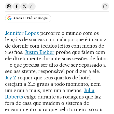
Compartir en Whatsapp
Compartir en Facebook
Compartir en Twitter
Desplegar Redes Sociales
Come
Añadir EL PAÍS en Google
Jennifer Lopez
percorre o mundo com os
lençóis de sua casa na mala porque é incapaz
de dormir com tecidos feitos com menos de
250 fios.
Justin Bieber
proíbe que falem com
ele diretamente durante suas sessões de fotos
—o que precisa ser dito deve ser repassado a
seu assistente, responsável por dizer a ele.
Jay-Z
requer que seus quartos de hotel
estejam a 21,5 graus a todo momento, nem
um grau a mais, nem um a menos.
Julia
Roberts
exige durante as rodagens que faz
fora de casa que mudem o sistema de
encanamento para que pela torneira só saia