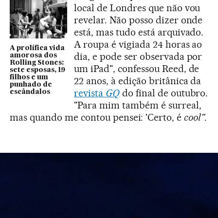
local de Londres que não vou
revelar. Não posso dizer onde
está, mas tudo está arquivado.
A roupa é vigiada 24 horas ao
A prolífica vida
dia, e pode ser observada por
amorosa dos
Rolling Stones:
um iPad", confessou Reed, de
sete esposas, 19
filhos e um
22 anos, à edição britânica da
punhado de
revista
GQ
do final de outubro.
escândalos
"Para mim também é surreal,
mas quando me contou pensei: 'Certo, é
cool"
.