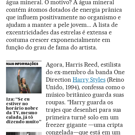
água mineral. O motivo? A água mineral
contém átomos dotados de energia prânica
que influem positivamente no organismo e
ajudam a manter a pele jovem... A lista de
excentricidades das estrelas é extensa e
costuma crescer exponencialmente em
função do grau de fama do artista.
Agora, Harris Reed, estilista
MAIS INFORMAÇÕES
do ex-membro da banda One
Direction
Harry Styles
(Reino
Unido, 1994), confessa como o
músico britânico guarda suas
Iza: “Se eu
roupas. “Harry guarda os
estiver no
trajes que desenhei para sua
horário nobre
da TV, mesmo
primeira turnê solo em um
calada, já tô
dizendo muito”
freezer gigante —uma cripta
congelada—que está em um