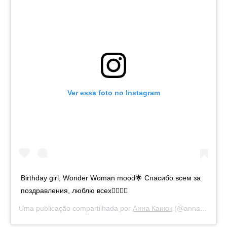
Ver essa foto no Instagram
Birthday girl, Wonder Woman mood🌟 Спасибо всем за
поздравления, люблю всех💁🏽‍♀️✨
Uma publicação compartilhada por
Анна Канюк
(@anna_kanyuk) em