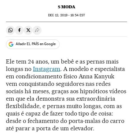
S MODA
DEC
12, 2019 - 16:54
EST
Compartir en Whatsapp
Compartir en Facebook
Compartir en Twitter
Desplegar Redes Sociales
Añadir EL PAÍS en Google
Ele tem 24 anos, um bebê e as pernas mais
longas no
Instagram
. A modelo e especialista
em condicionamento físico Anna Kanyuk
vem conquistando seguidores nas redes
sociais há meses, graças aos hipnóticos vídeos
em que ela demonstra sua extraordinária
flexibilidade, e pernas muito longas, com as
quais é capaz de fazer todo tipo de coisa:
desde o fechamento do porta-malas do carro
até parar a porta de um elevador.