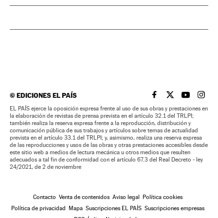
©
EDICIONES EL PAÍS
EL PAÍS BRASIL EN
EL PAÍS BRASI
EL PAÍS B
EL PA
EL PAÍS ejerce la oposición expresa frente al uso de sus obras y prestaciones en
la elaboración de revistas de prensa prevista en el artículo 32.1 del TRLPI;
también realiza la reserva expresa frente a la reproducción, distribución y
comunicación pública de sus trabajos y artículos sobre temas de actualidad
prevista en el artículo 33.1 del TRLPI; y, asimismo, realiza una reserva expresa
de las reproducciones y usos de las obras y otras prestaciones accesibles desde
este sitio web a medios de lectura mecánica u otros medios que resulten
adecuados a tal fin de conformidad con el artículo 67.3 del Real Decreto - ley
24/2021, de 2 de noviembre
Contacto
Venta de contenidos
Aviso legal
Política cookies
Política de privacidad
Mapa
Suscripciones EL PAÍS
Suscripciones empresas