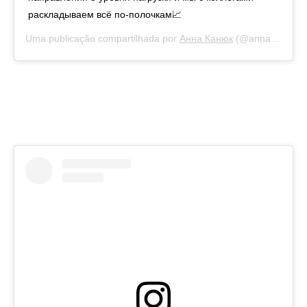
раскладываем всё по-полочкам📈
Uma publicação compartilhada por
Анна Канюк
(@anna_kanyuk) em