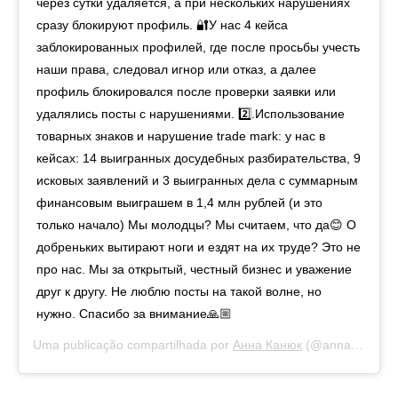
через сутки удаляется, а при нескольких нарушениях
сразу блокируют профиль. 🔐У нас 4 кейса
заблокированных профилей, где после просьбы учесть
наши права, следовал игнор или отказ, а далее
профиль блокировался после проверки заявки или
удалялись посты с нарушениями. 2️⃣.Использование
товарных знаков и нарушение trade mark: у нас в
кейсах: 14 выигранных досудебных разбирательства, 9
исковых заявлений и 3 выигранных дела с суммарным
финансовым выиграшем в 1,4 млн рублей (и это
только начало) Мы молодцы? Мы считаем, что да😊 О
добреньких вытирают ноги и ездят на их труде? Это не
про нас. Мы за открытый, честный бизнес и уважение
друг к другу. Не люблю посты на такой волне, но
нужно. Спасибо за внимание🙏🏼
Uma publicação compartilhada por
Анна Канюк
(@anna_kanyuk) em