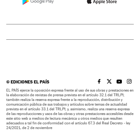
©
EDICIONES EL PAÍS
EL PAÍS BRASIL EN
EL PAÍS BRASI
EL PAÍS B
EL PA
EL PAÍS ejerce la oposición expresa frente al uso de sus obras y prestaciones en
la elaboración de revistas de prensa prevista en el artículo 32.1 del TRLPI;
también realiza la reserva expresa frente a la reproducción, distribución y
comunicación pública de sus trabajos y artículos sobre temas de actualidad
prevista en el artículo 33.1 del TRLPI; y, asimismo, realiza una reserva expresa
de las reproducciones y usos de las obras y otras prestaciones accesibles desde
este sitio web a medios de lectura mecánica u otros medios que resulten
adecuados a tal fin de conformidad con el artículo 67.3 del Real Decreto - ley
24/2021, de 2 de noviembre