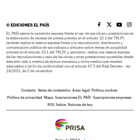
©
EDICIONES EL PAÍS
EL PAÍS BRASIL EN
EL PAÍS BRASI
EL PAÍS B
EL PA
EL PAÍS ejerce la oposición expresa frente al uso de sus obras y prestaciones en
la elaboración de revistas de prensa prevista en el artículo 32.1 del TRLPI;
también realiza la reserva expresa frente a la reproducción, distribución y
comunicación pública de sus trabajos y artículos sobre temas de actualidad
prevista en el artículo 33.1 del TRLPI; y, asimismo, realiza una reserva expresa
de las reproducciones y usos de las obras y otras prestaciones accesibles desde
este sitio web a medios de lectura mecánica u otros medios que resulten
adecuados a tal fin de conformidad con el artículo 67.3 del Real Decreto - ley
24/2021, de 2 de noviembre
Contacto
Venta de contenidos
Aviso legal
Política cookies
Política de privacidad
Mapa
Suscripciones EL PAÍS
Suscripciones empresas
RSS
Índice
Noticias de hoy