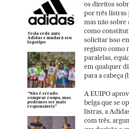
os direitos sob
por três listras
mas não sobre a
como constituti
Tesla cede ante
solicitar isso
Adidas e mudará seu
logotipo
registro como m
paralelas, equi
em qualquer di
para a cabeça (b
A EUIPO aprovo
“Não é errado
comprar roupa, mas
belga que se op
podemos ser mais
responsáveis”
listras, a Adi
com três, argu