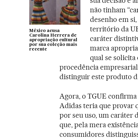
sua decisão e a
não tinham “car
desenho em si,
território da U
México acusa
Carolina Herrera de
caráter distin
apropriação cultural
por sua coleção mais
marca apropriad
recente
qual se solicita
procedência empresarial
distinguir este produto 
Agora, o TGUE confirma 
Adidas teria que provar q
por seu uso, um caráter d
que, pela mera existência 
consumidores distinguiss