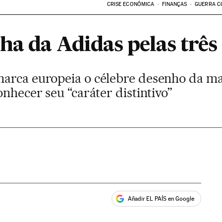
CRISE ECONÔMICA
FINANÇAS
GUERRA C
ha da Adidas pelas três 
arca europeia o célebre desenho da ma
onhecer seu “caráter distintivo”
Añadir EL PAÍS en Google
ales