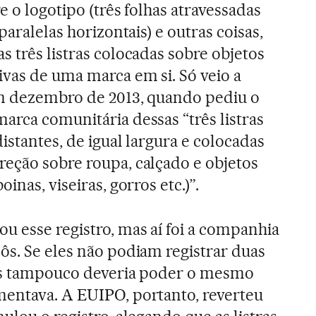
re o logotipo (três folhas atravessadas
 paralelas horizontais) e outras coisas,
s três listras colocadas sobre objetos
vas de uma marca em si. Só veio a
 em dezembro de 2013, quando pediu o
arca comunitária dessas “três listras
distantes, de igual largura e colocadas
reção sobre roupa, calçado e objetos
oinas, viseiras, gorros etc.)”.
u esse registro, mas aí foi a companhia
ôs. Se eles não podiam registrar duas
das tampouco deveria poder o mesmo
mentava. A EUIPO, portanto, reverteu