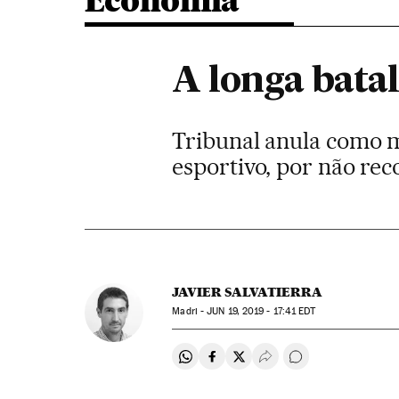
Economia
A longa batal
Tribunal anula como m
esportivo, por não rec
JAVIER SALVATIERRA
Madri -
JUN
19, 2019 - 17:41
EDT
Compartir en Whatsapp
Compartir en Facebook
Compartir en Twitter
Desplegar Redes Soci
Comentários