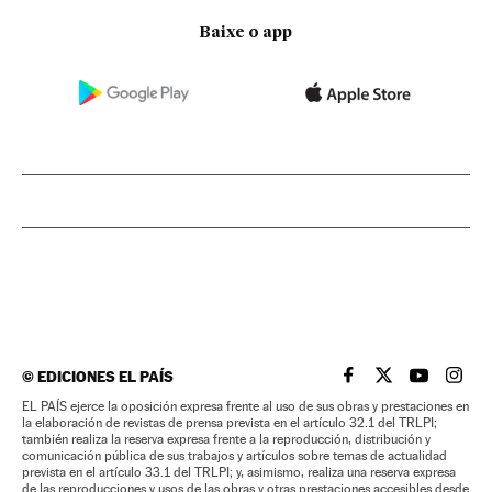
Baixe o app
©
EDICIONES EL PAÍS
EL PAÍS BRASIL EN
EL PAÍS BRASI
EL PAÍS B
EL PA
EL PAÍS ejerce la oposición expresa frente al uso de sus obras y prestaciones en
la elaboración de revistas de prensa prevista en el artículo 32.1 del TRLPI;
también realiza la reserva expresa frente a la reproducción, distribución y
comunicación pública de sus trabajos y artículos sobre temas de actualidad
prevista en el artículo 33.1 del TRLPI; y, asimismo, realiza una reserva expresa
de las reproducciones y usos de las obras y otras prestaciones accesibles desde