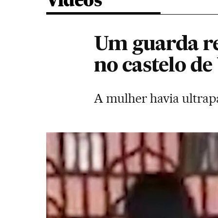
Vídeos
Um guarda re
no castelo d
A mulher havia ultrap