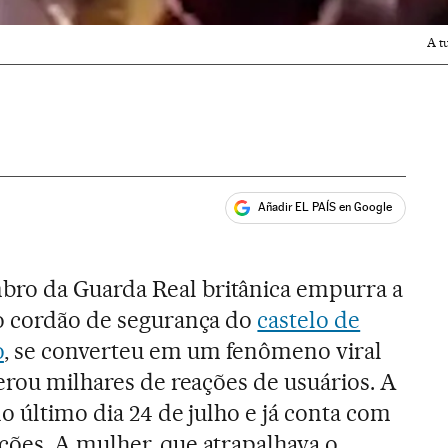
A t
Añadir EL PAÍS en Google
ales
ro da Guarda Real britânica empurra a
 o cordão de segurança do
castelo de
o
, se converteu em um fenômeno viral
erou milhares de reações de usuários. A
o último dia 24 de julho e já conta com
ões. A mulher, que atrapalhava o