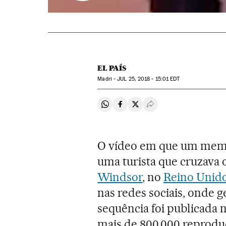
EL PAÍS
Madri -
JUL
25, 2018 - 15:01
EDT
Compartir en Whatsapp
Compartir en Facebook
Compartir en Twitter
Desplegar Redes Soci
O vídeo em que um memb
uma turista que cruzava
Windsor
, no
Reino Unid
nas redes sociais, onde g
sequência foi publicada n
mais de 800.000 reproduç