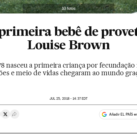
10 fotos
primeira bebê de provet
Louise Brown
78 nasceu a primeira criança por fecundação i
hões e meio de vidas chegaram ao mundo gra
JUL
25, 2018 - 14:37
EDT
Añadir EL PAÍS e
rtir en Whatsapp
ompartir en Facebook
Compartir en Twitter
Desplegar Redes Sociales