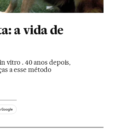
a: a vida de
n vitro . 40 anos depois,
ças a esse método
n Google