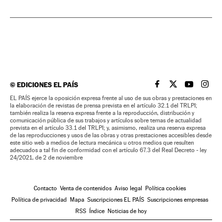
©
EDICIONES EL PAÍS
EL PAÍS BRASIL EN
EL PAÍS BRASI
EL PAÍS B
EL PA
EL PAÍS ejerce la oposición expresa frente al uso de sus obras y prestaciones en
la elaboración de revistas de prensa prevista en el artículo 32.1 del TRLPI;
también realiza la reserva expresa frente a la reproducción, distribución y
comunicación pública de sus trabajos y artículos sobre temas de actualidad
prevista en el artículo 33.1 del TRLPI; y, asimismo, realiza una reserva expresa
de las reproducciones y usos de las obras y otras prestaciones accesibles desde
este sitio web a medios de lectura mecánica u otros medios que resulten
adecuados a tal fin de conformidad con el artículo 67.3 del Real Decreto - ley
24/2021, de 2 de noviembre
Contacto
Venta de contenidos
Aviso legal
Política cookies
Política de privacidad
Mapa
Suscripciones EL PAÍS
Suscripciones empresas
RSS
Índice
Noticias de hoy