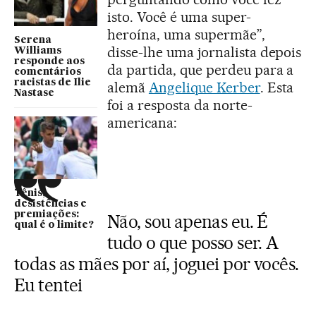
isto. Você é uma super-
heroína, uma supermãe”,
Serena
disse-lhe uma jornalista depois
Williams
responde aos
da partida, que perdeu para a
comentários
racistas de Ilie
alemã
Angelique Kerber
. Esta
Nastase
foi a resposta da norte-
americana:
Tênis,
desistências e
premiações:
Não, sou apenas eu. É
qual é o limite?
tudo o que posso ser. A
todas as mães por aí, joguei por vocês.
Eu tentei