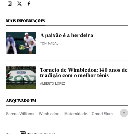
Esportes El País Brasil en Instagram
Esportes El País Brasil en Twitter
Esportes El País Brasil en Facebook
MAIS INFORMAÇÕES
A paixão é a herdeira
TONI NADAL
Torneio de Wimbledon: 140 anos de
tradição com o melhor tênis
ALBERTO LÓPEZ
ARQUIVADO EM
Serena Williams
Wimbledon
Maternidade
Grand Slam
Tênis
Esportes
Verne