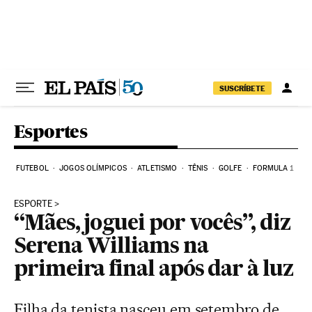
Pular para o conteúdo
SUSCRÍBETE
Esportes
FUTEBOL
JOGOS OLÍMPICOS
ATLETISMO
TÊNIS
GOLFE
FORMULA 1
ESPORTE
“Mães, joguei por vocês”, diz
Serena Williams na
primeira final após dar à luz
Filha da tenista nasceu em setembro de