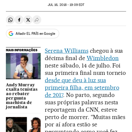
JUL
16, 2018 - 19:09
EDT
Compartir en Whatsapp
Compartir en Facebook
Compartir en Twitter
Desplegar Redes Sociales
Añadir EL PAÍS en Google
Serena Williams
chegou à sua
MAIS INFORMAÇÕES
décima final de
Wimbledon
neste sábado, 14 de julho. Foi
sua primeira final num torneio
desde que deu à luz sua
Andy Murray
primeira filha, em setembro
exalta tenistas
de 2017
. No parto, segundo
ao rebater
pergunta
suas próprias palavras nesta
machista de
jornalista
reportagem da CNN, esteve
perto de morrer. “Muitas mães
por aí afora estão se
perguntando como você fez