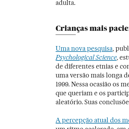
adulta.
Crianças mais pacie
Uma nova pesquisa
, pub
Psychological Science
, es
de diferentes etnias e c
uma versão mais longa d
1999. Nessa ocasião os 
que queriam e os partic
aleatório. Suas conclus
A percepção atual dos 
um ritmo acelerado, em 