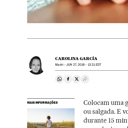
CAROLINA GARCÍA
Madri -
JUN
27, 2018 - 13:21
EDT
Compartir en Whatsapp
Compartir en Facebook
Compartir en Twitter
Desplegar Redes Soci
Colocam uma gu
MAIS INFORMAÇÕES
ou salgada. E 
durante 15 min