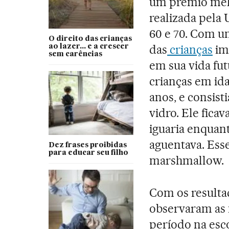
um prêmio melh
realizada pela
60 e 70. Com um
O direito das crianças
das
crianças
imp
ao lazer... e a crescer
sem carências
em sua vida fut
crianças em ida
anos, e consis
vidro. Ele fic
iguaria enquan
aguentava. Ess
Dez frases proibidas
para educar seu filho
marshmallow.
Com os resulta
observaram as
período na esc