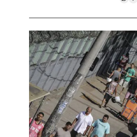
Compa
C