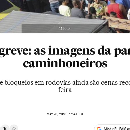
11 fotos
 greve: as imagens da pa
caminhoneiros
 e bloqueios em rodovias ainda são cenas re
feira
MAY
28, 2018 - 15:41
EDT
Añadir EL PAÍS e