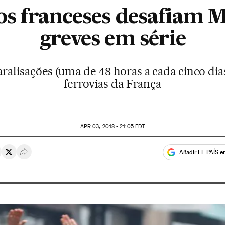
os franceses desafiam
greves em série
alisações (uma de 48 horas a cada cinco dias)
ferrovias da França
APR
03, 2018 - 21:05
EDT
Añadir EL PAÍS e
rtir en Whatsapp
ompartir en Facebook
Compartir en Twitter
Desplegar Redes Sociales