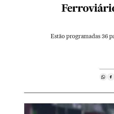
Ferroviári
Estão programadas 36 par
Compa
C