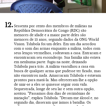
Sessenta por cento dos membros de milícias na
República Democrática do Congo (RDC) são
menores de idade e a maior parte deles são
menores de 15 anos, segundo dados da ONG World
Vision. Tshibola foi um deles. Em um dia acordou
com o som das armas enquanto a milícia, todos com
seus lenços vermelhos, rodeavam a casa. Entraram e
encontraram seu esconderijo. Sua família não estava
em nenhuma parte. fugiu na noite, deixando
Tshibola para trás. A milícia vasculhou a casa em
busca de qualquer arma que pudesse ter ficado, mas
não encontrou nada. Amarraram Tshibola e estavam
prontos para matá-la. Mas ofereceram-lhe a opção
de unir-se a eles se quisesse seguir com vida.
Sequestrada, longe de seu lar e sem outra opção,
aceitou. "Passamos dois dias de cerimônias de
iniciação", explica Tshibola. "Deram-me álcool e, no
segundo dia, disseram que íamos à batalha. Os