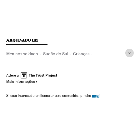
ARQUIVADO EM
Meninos soldado
Sudão do Sul
Crianças
África subsaariana
Combatentes
Infância
África
Conflitos
Sociedade
Adere a
Mais informações
aquí
Si está interesado en licenciar este contenido, pinche