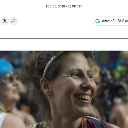
FEB
03, 2018 - 13:08
EST
Añadir EL PAÍS e
rtir en Whatsapp
ompartir en Facebook
Compartir en Twitter
Desplegar Redes Sociales