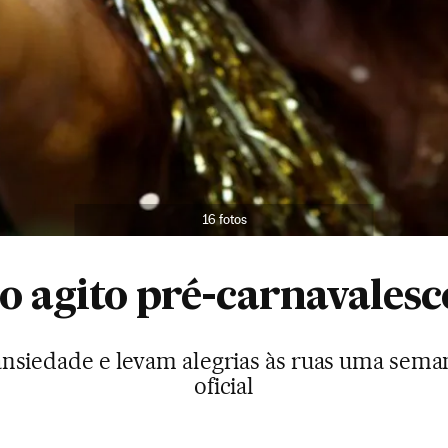
16 fotos
 agito pré-carnavalesc
nsiedade e levam alegrias às ruas uma sema
oficial