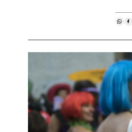
Compa
C