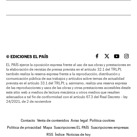
©
EDICIONES EL PAÍS
EL PAÍS BRASIL EN
EL PAÍS BRASI
EL PAÍS B
EL PA
EL PAÍS ejerce la oposición expresa frente al uso de sus obras y prestaciones en
la elaboración de revistas de prensa prevista en el artículo 32.1 del TRLPI;
también realiza la reserva expresa frente a la reproducción, distribución y
comunicación pública de sus trabajos y artículos sobre temas de actualidad
prevista en el artículo 33.1 del TRLPI; y, asimismo, realiza una reserva expresa
de las reproducciones y usos de las obras y otras prestaciones accesibles desde
este sitio web a medios de lectura mecánica u otros medios que resulten
adecuados a tal fin de conformidad con el artículo 67.3 del Real Decreto - ley
24/2021, de 2 de noviembre
Contacto
Venta de contenidos
Aviso legal
Política cookies
Política de privacidad
Mapa
Suscripciones EL PAÍS
Suscripciones empresas
RSS
Índice
Noticias de hoy