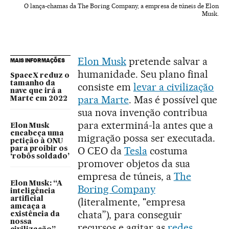
O lança-chamas da The Boring Company, a empresa de túneis de Elon
Musk.
Elon Musk
pretende salvar a
MAIS INFORMAÇÕES
humanidade. Seu plano final
SpaceX reduz o
tamanho da
consiste em
levar a civilização
nave que irá a
para Marte
. Mas é possível que
Marte em 2022
sua nova invenção contribua
para exterminá-la antes que a
Elon Musk
encabeça uma
migração possa ser executada.
petição à ONU
O CEO da
Tesla
costuma
para proibir os
‘robôs soldado’
promover objetos da sua
empresa de túneis, a
The
Elon Musk: “A
Boring Company
inteligência
artificial
(literalmente, "empresa
ameaça a
chata”), para conseguir
existência da
nossa
recursos e agitar as
redes