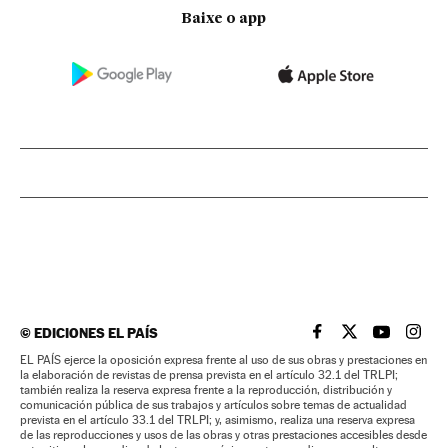
Baixe o app
©
EDICIONES EL PAÍS
EL PAÍS BRASIL EN
EL PAÍS BRASI
EL PAÍS B
EL PA
EL PAÍS ejerce la oposición expresa frente al uso de sus obras y prestaciones en
la elaboración de revistas de prensa prevista en el artículo 32.1 del TRLPI;
también realiza la reserva expresa frente a la reproducción, distribución y
comunicación pública de sus trabajos y artículos sobre temas de actualidad
prevista en el artículo 33.1 del TRLPI; y, asimismo, realiza una reserva expresa
de las reproducciones y usos de las obras y otras prestaciones accesibles desde