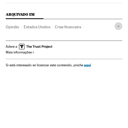
Opiniao El País Brasil en Twitter
Opiniao El País Brasil en Instagram
Opiniao El País Brasil en Facebook
ARQUIVADO EM
Opinião
Estados Unidos
Crise financeira
América do Norte
Bancos
Mercados financeiros
América
Economia
Banca
Finanças
Adere a
Mais informações
aquí
Si está interesado en licenciar este contenido, pinche