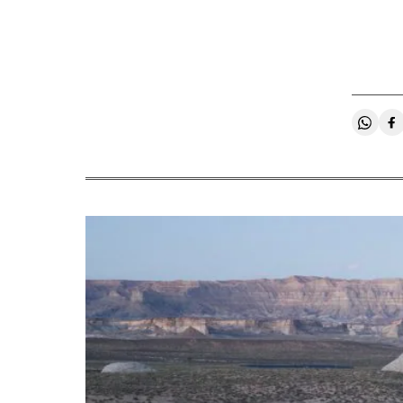
Compa
C