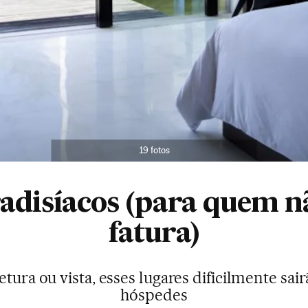
19 fotos
radisíacos (para quem nã
fatura)
tetura ou vista, esses lugares dificilmente s
hóspedes