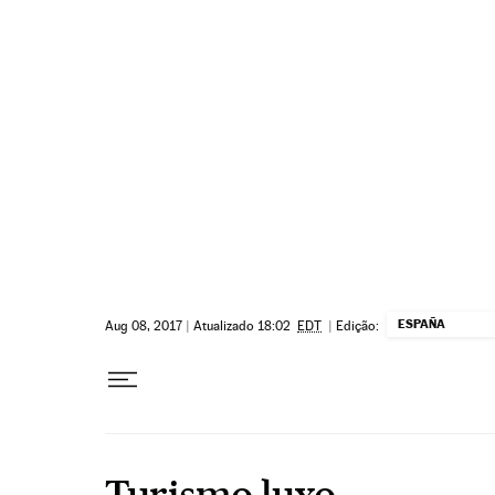
Pular para o conteúdo
ESPAÑA
Aug 08, 2017
|
Atualizado 18:02
EDT
|
Edição:
Turismo luxo