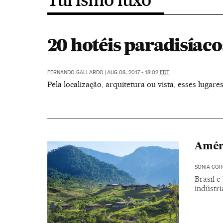
20 hotéis paradisíaco
FERNANDO GALLARDO
|
AUG 08, 2017 - 18:02
EDT
Pela localização, arquitetura ou vista, esses luga
Améri
SONIA CO
Brasil e
indústri