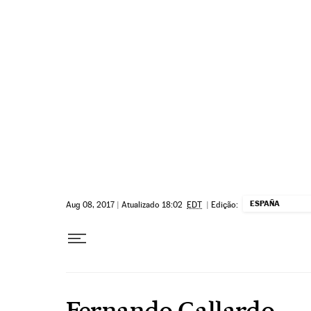
Pular para o conteúdo
ESPAÑA
Aug 08, 2017
|
Atualizado 18:02
EDT
|
Edição:
Fernando Gallardo