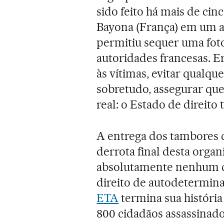
sido feito há mais de cin
Bayona (França) em um a
permitiu sequer uma foto 
autoridades francesas. Er
às vítimas, evitar qualqu
sobretudo, assegurar que o
real: o Estado de direito
A entrega dos tambores 
derrota final desta orga
absolutamente nenhum de
direito de autodetermina
ETA
termina sua históri
800 cidadãos assassinados