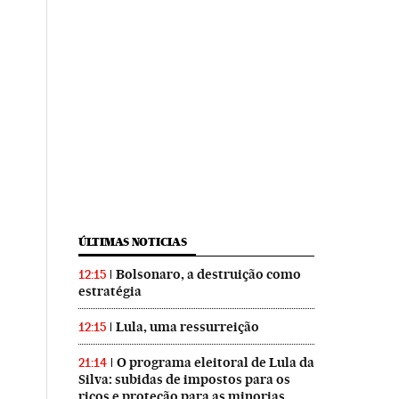
ÚLTIMAS NOTICIAS
Bolsonaro, a destruição como
12:15
estratégia
Lula, uma ressurreição
12:15
O programa eleitoral de Lula da
21:14
Silva: subidas de impostos para os
ricos e proteção para as minorias