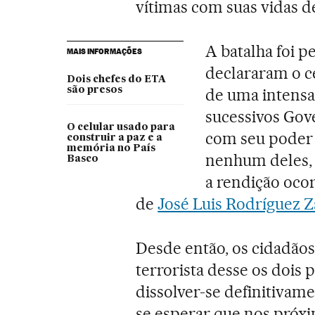
vítimas com suas vidas d
A batalha foi 
MAIS INFORMAÇÕES
declararam o ce
Dois chefes do ETA
são presos
de uma intensa
sucessivos Gov
O celular usado para
com seu poder a
construir a paz e a
memória no País
nenhum deles, 
Basco
a rendição oco
de
José Luis Rodríguez 
Desde então, os cidadão
terrorista desse os dois 
dissolver-se definitivam
se esperar que nos próxi