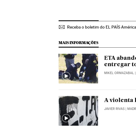
Receba o boletim do EL PAÍS Améric
MAIS INFORMAÇÕES
ETA abando
entregar t
MIKEL ORMAZABAL
|
A violenta
JAVIER RIVAS
| MADR