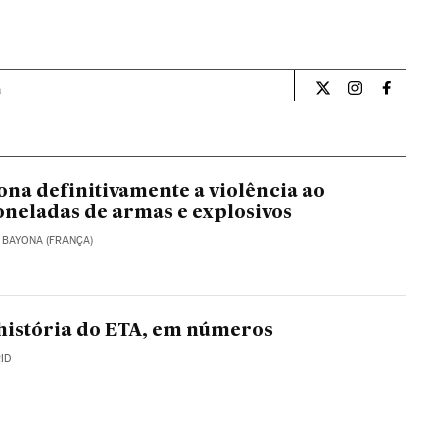
a
Opiniao El País Br
Opiniao El Pa
Opiniao 
na definitivamente a violência ao
oneladas de armas e explosivos
 BAYONA (FRANÇA)
 história do ETA, em números
ID