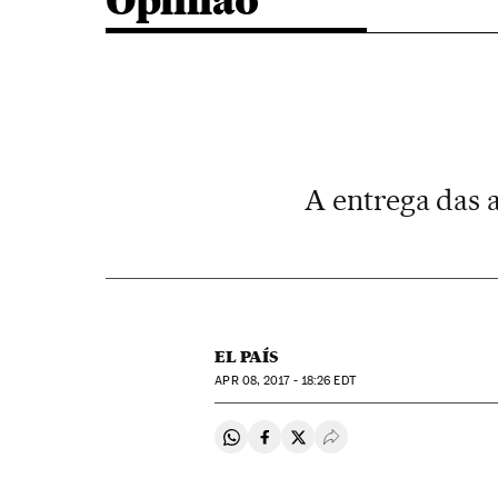
Opinião
A entrega das 
EL PAÍS
APR
08, 2017 - 18:26
EDT
Compartir en Whatsapp
Compartir en Facebook
Compartir en Twitter
Desplegar Redes Soci