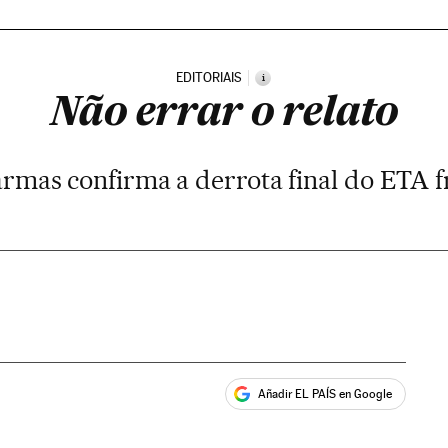
EDITORIAIS
i
Não errar o relato
armas confirma a derrota final do ETA f
Añadir EL PAÍS en Google
ales