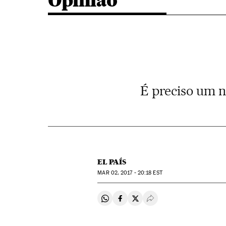
Opinião
É preciso um n
EL PAÍS
MAR
02, 2017 - 20:18
EST
Compartir en Whatsapp
Compartir en Facebook
Compartir en Twitter
Desplegar Redes Soci