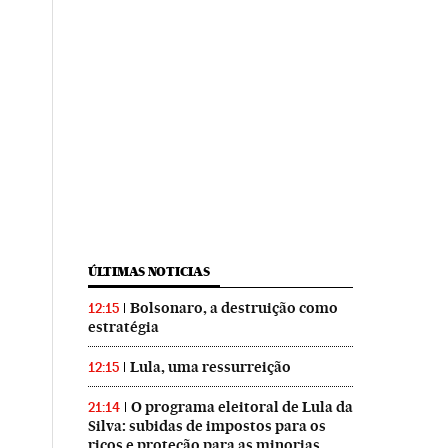
ÚLTIMAS NOTICIAS
Bolsonaro, a destruição como
12:15
estratégia
Lula, uma ressurreição
12:15
O programa eleitoral de Lula da
21:14
Silva: subidas de impostos para os
ricos e proteção para as minorias