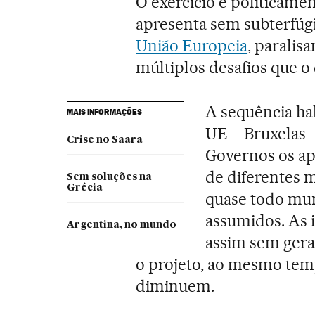
O exercício é politicame
apresenta sem subterfúgi
União Europeia
, paralis
múltiplos desafios que o
A sequência ha
MAIS INFORMAÇÕES
UE – Bruxelas 
Crise no Saara
Governos os ap
de diferentes m
Sem soluções na
Grécia
quase todo mu
assumidos. As 
Argentina, no mundo
assim sem gera
o projeto, ao mesmo tem
diminuem.