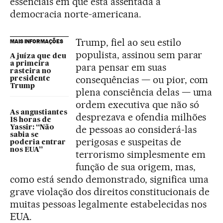
essenciais em que está assentada a
democracia norte-americana.
Trump, fiel ao seu estilo
MAIS INFORMAÇÕES
populista, assinou sem parar
A juíza que deu
a primeira
para pensar em suas
rasteira no
consequências — ou pior, com
presidente
Trump
plena consciência delas — uma
ordem executiva que não só
As angustiantes
desprezava e ofendia milhões
18 horas de
de pessoas ao considerá-las
Yassir: “Não
sabia se
perigosas e suspeitas de
poderia entrar
nos EUA”
terrorismo simplesmente em
função de sua origem, mas,
como está sendo demonstrado, significa uma
grave violação dos direitos constitucionais de
muitas pessoas legalmente estabelecidas nos
EUA.