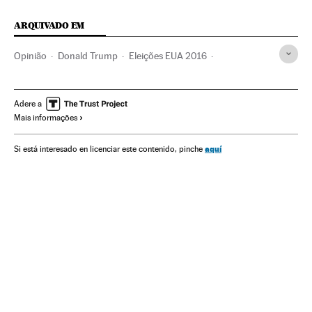
ARQUIVADO EM
Opinião
Donald Trump
Eleições EUA 2016
Eleições EUA
Estados Unidos
Eleições presidenciais
América do Norte
Eleições
América
Política
Adere a
Mais informações
aquí
Si está interesado en licenciar este contenido, pinche