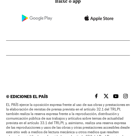
Baixe o app
©
EDICIONES EL PAÍS
EL PAÍS BRASIL EN
EL PAÍS BRASI
EL PAÍS B
EL PA
EL PAÍS ejerce la oposición expresa frente al uso de sus obras y prestaciones en
la elaboración de revistas de prensa prevista en el artículo 32.1 del TRLPI;
también realiza la reserva expresa frente a la reproducción, distribución y
comunicación pública de sus trabajos y artículos sobre temas de actualidad
prevista en el artículo 33.1 del TRLPI; y, asimismo, realiza una reserva expresa
de las reproducciones y usos de las obras y otras prestaciones accesibles desde
este sitio web a medios de lectura mecánica u otros medios que resulten