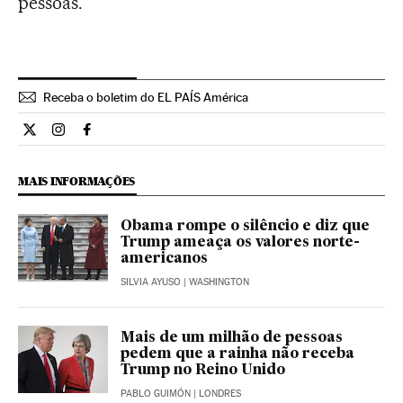
pessoas.
Receba o boletim do EL PAÍS América
Opiniao El País Brasil en Twitter
Opiniao El País Brasil en Instagram
Opiniao El País Brasil en Facebook
MAIS INFORMAÇÕES
Obama rompe o silêncio e diz que
Trump ameaça os valores norte-
americanos
SILVIA AYUSO
| WASHINGTON
Mais de um milhão de pessoas
pedem que a rainha não receba
Trump no Reino Unido
PABLO GUIMÓN
| LONDRES