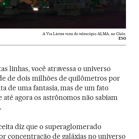
A Via Láctea vista do telescópio ALMA, no Chile.
ESO
as linhas, você atravessa o universo
e de dois milhões de quilômetros por
ata de uma fantasia, mas de um fato
 até agora os astrônomos não sabiam
.
aceita diz que o superaglomerado
or concentração de galáxias no universo