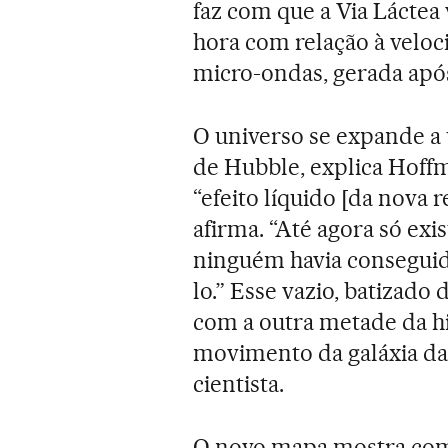
faz com que a Via Láctea 
hora com relação à veloc
micro-ondas, gerada após
O universo se expande a 
de Hubble, explica Hoffm
“efeito líquido [da nova r
afirma. “Até agora só exi
ninguém havia conseguido 
lo.” Esse vazio, batizado 
com a outra metade da hi
movimento da galáxia da
cientista.
O novo mapa mostra como