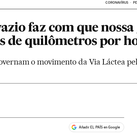
CORONAVÍRUS
PE
zio faz com que nossa g
es de quilômetros por h
overnam o movimento da Via Láctea pel
Añadir EL PAÍS en Google
ales