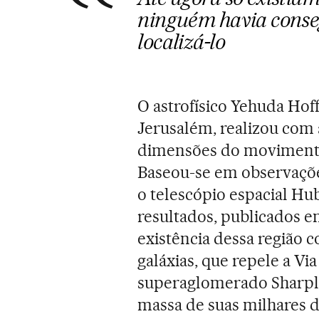
ninguém havia conseg
localizá-lo
O astrofísico Yehuda Ho
Jerusalém, realizou com
dimensões do movimento 
Baseou-se em observaçõe
o telescópio espacial Hu
resultados, publicados 
existência dessa região 
galáxias, que repele a Vi
superaglomerado Sharpley.
massa de suas milhares d