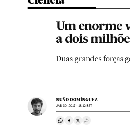
Ciência
Um enorme va
a dois milhõ
Duas grandes forças g
NUÑO DOMÍNGUEZ
JAN
30, 2017 - 18:12
EST
Compartir en Whatsapp
Compartir en Facebook
Compartir en Twitter
Desplegar Redes Soci