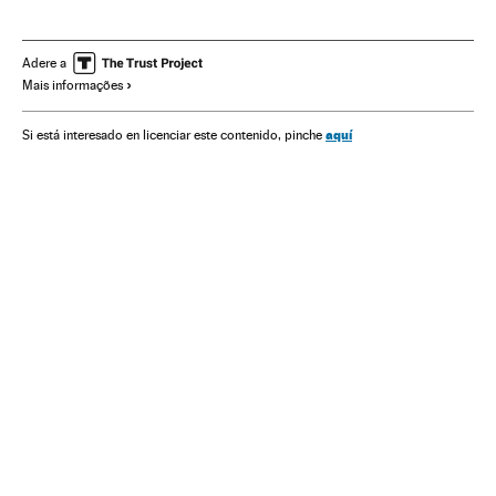
Observatórios astronômicos
Artes plásticas
Centros investigação
Universo
Investigação científica
Adere a
Mais informações
Astronomia
Ciência
Arte
aquí
Si está interesado en licenciar este contenido, pinche