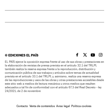
©
EDICIONES EL PAÍS
EL PAÍS BRASIL EN
EL PAÍS BRASI
EL PAÍS B
EL PA
EL PAÍS ejerce la oposición expresa frente al uso de sus obras y prestaciones en
la elaboración de revistas de prensa prevista en el artículo 32.1 del TRLPI;
también realiza la reserva expresa frente a la reproducción, distribución y
comunicación pública de sus trabajos y artículos sobre temas de actualidad
prevista en el artículo 33.1 del TRLPI; y, asimismo, realiza una reserva expresa
de las reproducciones y usos de las obras y otras prestaciones accesibles desde
este sitio web a medios de lectura mecánica u otros medios que resulten
adecuados a tal fin de conformidad con el artículo 67.3 del Real Decreto - ley
24/2021, de 2 de noviembre
Contacto
Venta de contenidos
Aviso legal
Política cookies