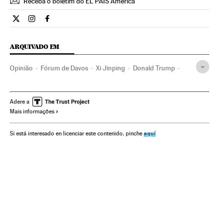
Receba o boletim do EL PAÍS América
Opiniao El País Brasil en Twitter
Opiniao El País Brasil en Instagram
Opiniao El País Brasil en Facebook
ARQUIVADO EM
Opinião
Fórum de Davos
Xi Jinping
Donald Trump
Fórum Econômico Mundial
China
Ásia oriental
União Europeia
Ásia
Organizações internacionais
Adere a
Mais informações
Empresas
Europa
Economia
Relações exteriores
Problemas sociais
Sociedade
Finanças
aquí
Si está interesado en licenciar este contenido, pinche