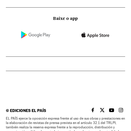
Baixe o app
©
EDICIONES EL PAÍS
EL PAÍS BRASIL EN
EL PAÍS BRASI
EL PAÍS B
EL PA
EL PAÍS ejerce la oposición expresa frente al uso de sus obras y prestaciones en
la elaboración de revistas de prensa prevista en el artículo 32.1 del TRLPI;
también realiza la reserva expresa frente a la reproducción, distribución y