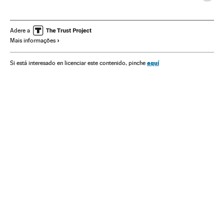
Serviços emergência
Sismos
Emergências
Desastres naturais
Desastres
Acontecimentos
Adere a
Mais informações
Ciências naturais
Ciência
aquí
Si está interesado en licenciar este contenido, pinche