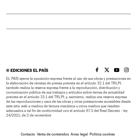
©
EDICIONES EL PAÍS
EL PAÍS BRASIL EN
EL PAÍS BRASI
EL PAÍS B
EL PA
EL PAÍS ejerce la oposición expresa frente al uso de sus obras y prestaciones en
la elaboración de revistas de prensa prevista en el artículo 32.1 del TRLPI;
también realiza la reserva expresa frente a la reproducción, distribución y
comunicación pública de sus trabajos y artículos sobre temas de actualidad
prevista en el artículo 33.1 del TRLPI; y, asimismo, realiza una reserva expresa
de las reproducciones y usos de las obras y otras prestaciones accesibles desde
este sitio web a medios de lectura mecánica u otros medios que resulten
adecuados a tal fin de conformidad con el artículo 67.3 del Real Decreto - ley
24/2021, de 2 de noviembre
Contacto
Venta de contenidos
Aviso legal
Política cookies