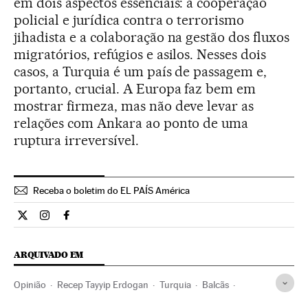
em dois aspectos essenciais: a cooperação
policial e jurídica contra o terrorismo
jihadista e a colaboração na gestão dos fluxos
migratórios, refúgios e asilos. Nesses dois
casos, a Turquia é um país de passagem e,
portanto, crucial. A Europa faz bem em
mostrar firmeza, mas não deve levar as
relações com Ankara ao ponto de uma
ruptura irreversível.
Receba o boletim do EL PAÍS América
Opiniao El País Brasil en Twitter
Opiniao El País Brasil en Instagram
Opiniao El País Brasil en Facebook
ARQUIVADO EM
Opinião
Recep Tayyip Erdogan
Turquia
Balcãs
Europa Sul
Oriente médio
Ásia
União Europeia