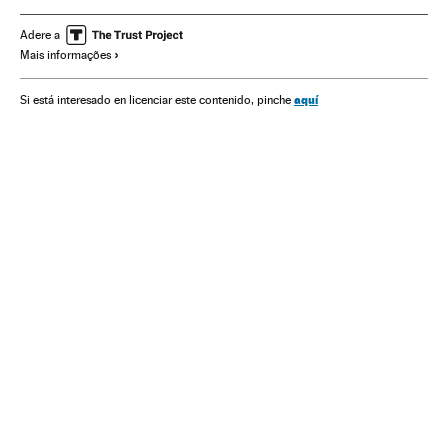
Europa
Organizações internacionais
Relações exteriores
Adere a
Mais informações
aquí
Si está interesado en licenciar este contenido, pinche