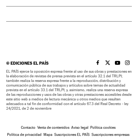
©
EDICIONES EL PAÍS
EL PAÍS BRASIL EN
EL PAÍS BRASI
EL PAÍS B
EL PA
EL PAÍS ejerce la oposición expresa frente al uso de sus obras y prestaciones en
la elaboración de revistas de prensa prevista en el artículo 32.1 del TRLPI;
también realiza la reserva expresa frente a la reproducción, distribución y
comunicación pública de sus trabajos y artículos sobre temas de actualidad
prevista en el artículo 33.1 del TRLPI; y, asimismo, realiza una reserva expresa
de las reproducciones y usos de las obras y otras prestaciones accesibles desde
este sitio web a medios de lectura mecánica u otros medios que resulten
adecuados a tal fin de conformidad con el artículo 67.3 del Real Decreto - ley
24/2021, de 2 de noviembre
Contacto
Venta de contenidos
Aviso legal
Política cookies
Política de privacidad
Mapa
Suscripciones EL PAÍS
Suscripciones empresas